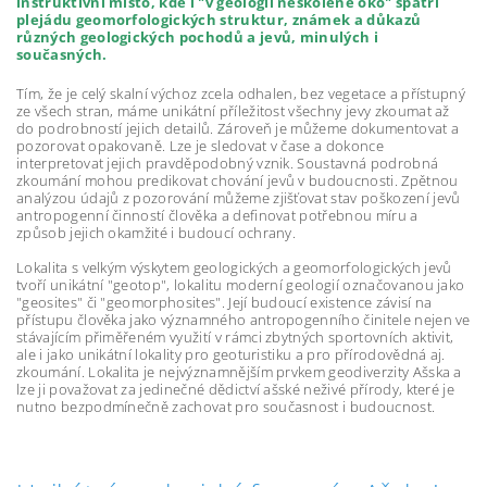
instruktivní místo, kde i "v geologii neškolené oko" spatří
plejádu geomorfologických struktur, známek a důkazů
různých geologických pochodů a jevů, minulých i
současných.
Tím, že je celý skalní výchoz zcela odhalen, bez vegetace a přístupný
ze všech stran, máme unikátní příležitost všechny jevy zkoumat až
do podrobností jejich detailů. Zároveň je můžeme dokumentovat a
pozorovat opakovaně. Lze je sledovat v čase a dokonce
interpretovat jejich pravděpodobný vznik. Soustavná podrobná
zkoumání mohou predikovat chování jevů v budoucnosti. Zpětnou
analýzou údajů z pozorování můžeme zjišťovat stav poškození jevů
antropogenní činností člověka a definovat potřebnou míru a
způsob jejich okamžité i budoucí ochrany.
Lokalita s velkým výskytem geologických a geomorfologických jevů
tvoří unikátní "geotop", lokalitu moderní geologií označovanou jako
"geosites" či "geomorphosites". Její budoucí existence závisí na
přístupu člověka jako významného antropogenního činitele nejen ve
stávajícím přiměřeném využití v rámci zbytných sportovních aktivit,
ale i jako unikátní lokality pro geoturistiku a pro přírodovědná aj.
zkoumání. Lokalita je nejvýznamnějším prvkem geodiverzity Ašska a
lze ji považovat za jedinečné dědictví ašské neživé přírody, které je
nutno bezpodmínečně zachovat pro současnost i budoucnost.