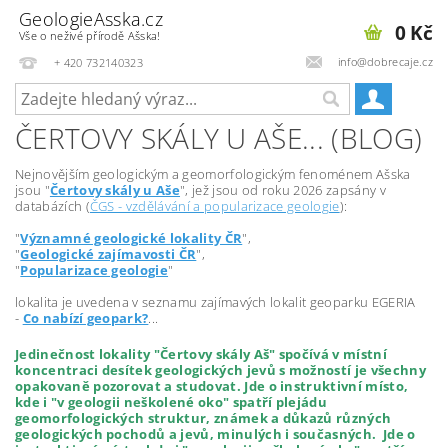
GeologieAsska.cz
0 Kč
Vše o neživé přírodě Ašska!
info@dobrecaje.cz
+ 420 732140323
ČERTOVY SKÁLY U AŠE... (BLOG)
Nejnovějším geologickým a geomorfologickým fenoménem Ašska
jsou "
Čertovy skály u Aše
", jež jsou od roku 2026 zapsány v
databázích (
ČGS - vzdělávání a popularizace geologie
):
"
Významné geologické lokality ČR
",
"
Geologické zajímavosti ČR
",
"
Popularizace geologie
"
lokalita je uvedena v seznamu zajímavých lokalit geoparku EGERIA
-
Co nabízí geopark?
...
Jedinečnost lokality "Čertovy skály Aš" spočívá v místní
koncentraci desítek geologických jevů s možností je všechny
opakovaně pozorovat a studovat. Jde o instruktivní místo,
kde i "v geologii neškolené oko" spatří plejádu
geomorfologických struktur, známek a důkazů různých
geologických pochodů a jevů, minulých i současných. Jde o