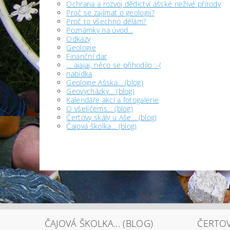
Ochrana a rozvoj dědictví ašské neživé přírody
Proč se zajímat o geologii?
Proč to všechno dělám?
Poznámky na úvod...
Odkazy
Geologie
Finanční dar
... ajajaj, něco se přihodilo :-(
nabídka
Geologie Ašska... (blog)
Geovycházky... (blog)
Kalendáře akcí a fotogalerie
O všeličems... (blog)
Čertovy skály u Aše... (blog)
Čajová školka... (blog)
ČAJOVÁ ŠKOLKA... (BLOG)
ČERTOV