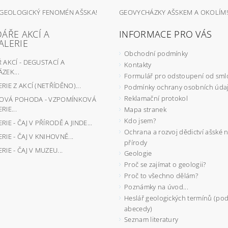
 GEOLOGICKÝ FENOMÉN AŠSKA!
GEOVYCHÁZKY AŠSKEM A OKOLÍM!
ÁŘE AKCÍ A
INFORMACE PRO VÁS
ALERIE
Obchodní podmínky
AKCÍ - DEGUSTACÍ A
Kontakty
ZEK...
Formulář pro odstoupení od sml
IE Z AKCÍ (NETŘÍDĚNO)...
Podmínky ochrany osobních úda
Reklamační protokol
JOVÁ POHODA - VZPOMÍNKOVÁ
IE...
Mapa stranek
Kdo jsem?
IE - ČAJ V PŘÍRODĚ A JINDE...
Ochrana a rozvoj dědictví ašské 
IE - ČAJ V KNIHOVNĚ...
přírody
IE - ČAJ V MUZEU...
Geologie
Proč se zajímat o geologii?
Proč to všechno dělám?
Poznámky na úvod...
Heslář geologických termínů (pod
abecedy)
Seznam literatury