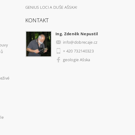
GENIUS LOCI A DUŠE AŠSKA!
KONTAKT
Ing. Zdeněk Nepustil
info
@
dobrecaje.cz
ouvy
+ 420 732140323
jů
geologie Ašska
neživé
le