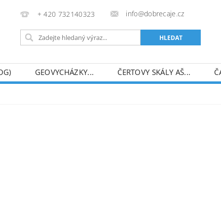
info@dobrecaje.cz
+ 420 732140323
OG)
GEOVYCHÁZKY...
ČERTOVY SKÁLY AŠ...
Č
ECEDY)
FINANČNÍ DAR
MAPA SERVERU