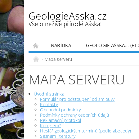
GeologieAsska.cz
Vše o neživé přírodě Ašska!
NABÍDKA
GEOLOGIE AŠSKA... (BL
HESLÁŘ GEOLOGICKÝCH TERMÍNŮ (PODLE AB
Mapa serveru
MAPA SERVERU
Úvodní stránka
Formulář pro odstoupení od smlouvy
Kontakty
Obchodní podmínky
Podmínky ochrany osobních údajů
Reklamační protokol
Kdo jsem?
Heslář geologických termínů (podle abecedy)
Seznam literatury