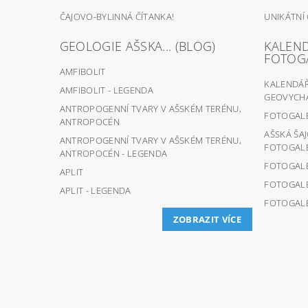
ČAJOVO-BYLINNÁ ČÍTANKA!
UNIKÁTNÍ
GEOLOGIE AŠSKA... (BLOG)
KALEND
FOTOG
AMFIBOLIT
KALENDÁŘ 
AMFIBOLIT - LEGENDA
GEOVYCHÁ
ANTROPOGENNÍ TVARY V AŠSKÉM TERÉNU,
FOTOGALER
ANTROPOCÉN
AŠSKÁ ŠA
ANTROPOGENNÍ TVARY V AŠSKÉM TERÉNU,
FOTOGALER
ANTROPOCÉN - LEGENDA
FOTOGALER
APLIT
FOTOGALER
APLIT - LEGENDA
FOTOGALER
ZOBRAZIT VÍCE