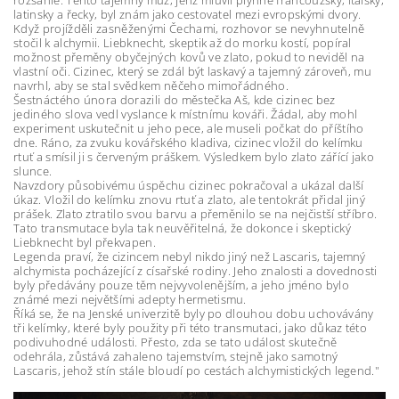
rozsáhlé. Tento tajemný muž, jenž mluvil plynně francouzsky, italsky,
latinsky a řecky, byl znám jako cestovatel mezi evropskými dvory.
Když projížděli zasněženými Čechami, rozhovor se nevyhnutelně
stočil k alchymii. Liebknecht, skeptik až do morku kostí, popíral
možnost přeměny obyčejných kovů ve zlato, pokud to neviděl na
vlastní oči. Cizinec, který se zdál být laskavý a tajemný zároveň, mu
navrhl, aby se stal svědkem něčeho mimořádného.
Šestnáctého února dorazili do městečka Aš, kde cizinec bez
jediného slova vedl vyslance k místnímu kováři. Žádal, aby mohl
experiment uskutečnit u jeho pece, ale museli počkat do příštího
dne. Ráno, za zvuku kovářského kladiva, cizinec vložil do kelímku
rtuť a smísil ji s červeným práškem. Výsledkem bylo zlato zářící jako
slunce.
Navzdory působivému úspěchu cizinec pokračoval a ukázal další
úkaz. Vložil do kelímku znovu rtuť a zlato, ale tentokrát přidal jiný
prášek. Zlato ztratilo svou barvu a přeměnilo se na nejčistší stříbro.
Tato transmutace byla tak neuvěřitelná, že dokonce i skeptický
Liebknecht byl překvapen.
Legenda praví, že cizincem nebyl nikdo jiný než Lascaris, tajemný
alchymista pocházející z císařské rodiny. Jeho znalosti a dovednosti
byly předávány pouze těm nejvyvolenějším, a jeho jméno bylo
známé mezi největšími adepty hermetismu.
Říká se, že na Jenské univerzitě byly po dlouhou dobu uchovávány
tři kelímky, které byly použity při této transmutaci, jako důkaz této
podivuhodné události. Přesto, zda se tato událost skutečně
odehrála, zůstává zahaleno tajemstvím, stejně jako samotný
Lascaris, jehož stín stále bloudí po cestách alchymistických legend."