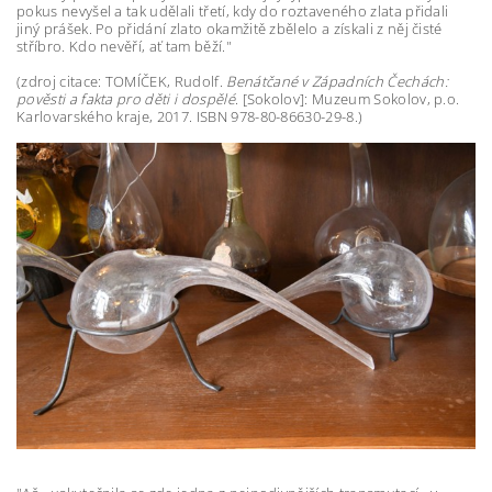
pokus nevyšel a tak udělali třetí, kdy do roztaveného zlata přidali
jiný prášek. Po přidání zlato okamžitě zbělelo a získali z něj čisté
stříbro. Kdo nevěří, ať tam běží."
(zdroj citace:
TOMÍČEK, Rudolf.
Benátčané v Západních Čechách:
pověsti a fakta pro děti i dospělé
. [Sokolov]: Muzeum Sokolov, p.o.
Karlovarského kraje, 2017. ISBN 978-80-86630-29-8.)