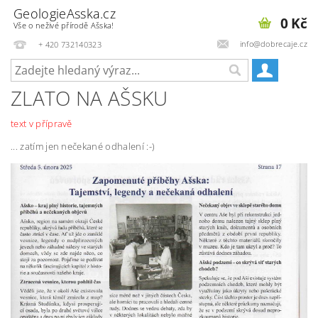
GeologieAsska.cz
0 Kč
Vše o neživé přírodě Ašska!
info@dobrecaje.cz
+ 420 732140323
ZLATO NA AŠSKU
text v přípravě
... zatím jen nečekané odhalení :-)