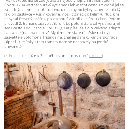
"Aš - uskutečnila se zde jedna z nejpodivnějších transmutací - v
únoru 1704 wertherburský vyslanec Liebknecht cestou z Vídně jel se
záhadným cizincem, při rohovoru o alchymii byl vyslanec skeptický -
tak, při zastávce v Aši, v kovárně, vložil cizinec do kelímku rtuť, k ní
nasypal červený prášek, po ztuhnutí vklopil z kelímku zlato. Potom
provedl 2. transmutaci ve stříbro, obé potom daroval vyslanci a jel
svojí cestou do Francie. Louis Figuier píše, že šlo o velkého adepta
Lascarise (nar. na ostrově Mytilene, ze staré císařské rodiny),
zasvětitele Solomona Trismosina, znal jej dánský kancléřský rada
Dippel. 3 kelímky z této transmutace se nacházely na Jenské
univerzitě."
(zdroj citace: Lóže u Zeleného slunce, dostupné
on-line
)