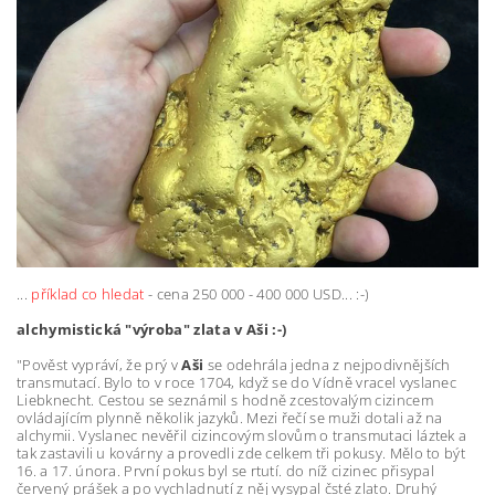
...
příklad co hledat
- cena 250 000 - 400 000 USD... :-)
alchymistická "výroba" zlata v Aši :-)
"Pověst vypráví, že prý v
Aši
se odehrála jedna z nejpodivnějších
transmutací. Bylo to v roce 1704, když se do Vídně vracel vyslanec
Liebknecht. Cestou se seznámil s hodně zcestovalým cizincem
ovládajícím plynně několik jazyků. Mezi řečí se muži dotali až na
alchymii. Vyslanec nevěřil cizincovým slovům o transmutaci láztek a
tak zastavili u kovárny a provedli zde celkem tři pokusy. Mělo to být
16. a 17. února. První pokus byl se rtutí. do níž cizinec přisypal
červený prášek a po vychladnutí z něj vysypal čsté zlato. Druhý