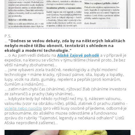
P.S.
...
"Dodnes se vedou debaty, zda by na některých lokalitách
nebylo možné těžbu obnovit, tentokrát s ohledem na
ekologii a moderní technologie."
... o Au jsem vedli debatu na
Ašské čajové pohodě
a v přípravě je
expedice, na kterou se všichni v týmu těšíme (hlavně proto, že bez
větší námahy zbohatneme)...
... jsme vybaveni zcela tradičně, neekologicky a chybí moderní
technologie = máme kracky, rýžovací pánve, síta, lopaty a lopatky,
lupy, vozík na zlato, gumáky, repelent a pepřák (proti komárům,
čumilům a indiánům)...
... zatím nám chybí čas (sháníme), rýžovací žlab (sháníme investora
ze zahraničí) a prachy (taky sháníme)...
... kdybyste tedy byl někdo rychlejší než my, tj. nálezem valounu,
valounku (vzor na obrázku níže), plíšků, zlatinek či prachu zlatého -
volejte nebo napište
(pro větší kusy osobně přijedeme, odborně je
prozkoumáme, do ašského muzea odevzdáme a fundovanou
zprávu do rubriky "Tajemství, legendy a nečekaná odhalení" Listů
Ašska neprodleně zašleme)...