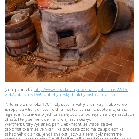
(zdroj obrázků:
http://www.novakoviny.eu/knizni-publikace-22/15-
web/publikace/1559-pribehy-ceskych-alchymistu-a-mystiku)
"V temné zimě roku 1704, kdy severní větry pronikaly hluboko do
Evropy, se v tichých vesnicích a městečkách šířila šeptem tajemná
legenda. Vyprávěla o jednom z nejpodivuhodnějších alchymistických
úkazů, který se měl odehrát v krajinách českých.
Wertherburský vyslanec, pan Liebknecht, se vracel ze své
diplomatické mise ve Vídni. Na své cestě zpět měl za společníka
záhadného cizince, jehož znalosti jazyků a zemí byly nesmírně