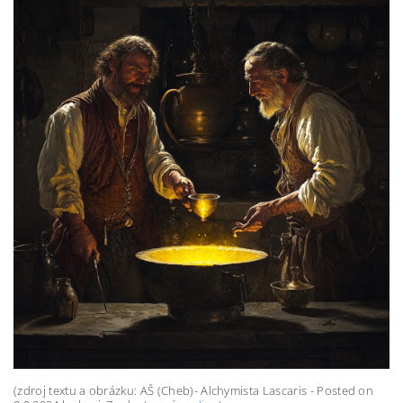
(zdroj textu a obrázku: AŠ (Cheb)- Alchymista Lascaris - Posted on