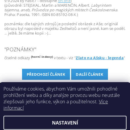
9.9.2024 by hasic7 - dostupné
on-line
)
(původně: STEJSKAL, Martin a MARENČIN, Albert.
Labyrintem
tajemna, aneb, Průvodce po magických místech Československa
.
Praha: Paseka, 1991. ISBN 80-85192-08-X.)
poznámka: dle tajných zdrojů je poslední obrázek z Aše; originál
obrazu byl naposled v majetku Zedtwitzů a není jasné, kam se poděl,
... ještě, že máme kopii :-)...
"POZNÁMKY"
(horní indexy)
číselné odkazy
v textu - viz "
Zlato na Ašsku - legenda
"
PŘEDCHOZÍ ČLÁNEK
DALŠÍ ČLÁNEK
Používáme cookies, abychom Vám umožnili pohodlné
prohlížení webu a díky analýze provozu webu neustále
e-shop - DobreCaje.cz
|
geologické vycházky Ašskem
|
zlepšovali jeho funkce, výkon a použitelnost.
Více
Čertovy skály Aš
|
Na volné noze
|
Ašská čajová pohoda
|
informací
čajová školka
|
degustace čajů, bylin a kamenů
NASTAVENÍ