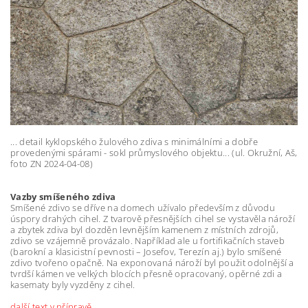
... detail kyklopského žulového zdiva s minimálními a dobře
provedenými spárami - sokl průmyslového objektu... (ul. Okružní, Aš,
foto ZN 2024-04-08)
Vazby smíšeného zdiva
Smíšené zdivo se dříve na domech užívalo především z důvodu
úspory drahých cihel. Z tvarově přesnějších cihel se vystavěla nároží
a zbytek zdiva byl dozděn levnějším kamenem z místních zdrojů,
zdivo se vzájemně provázalo. Například ale u fortifikačních staveb
(barokní a klasicistní pevnosti – Josefov, Terezín aj.) bylo smíšené
zdivo tvořeno opačně. Na exponovaná nároží byl použit odolnější a
tvrdší kámen ve velkých blocích přesně opracovaný, opěrné zdi a
kasematy byly vyzděny z cihel.
další text v přípravě