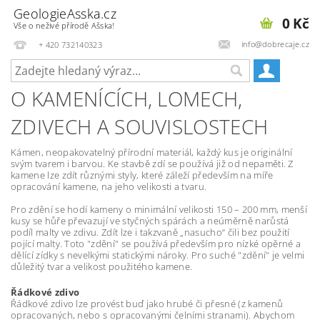
GeologieAsska.cz
0 Kč
Vše o neživé přírodě Ašska!
info@dobrecaje.cz
+ 420 732140323
O KAMENÍCÍCH, LOMECH,
ZDIVECH A SOUVISLOSTECH
Kámen, neopakovatelný přírodní materiál, každý kus je originální
svým tvarem i barvou. Ke stavbě zdí se používá již od nepaměti. Z
kamene lze zdít různými styly, které záleží především na míře
opracování kamene, na jeho velikosti a tvaru.
Pro zdění se hodí kameny o minimální velikosti 150 – 200 mm, menší
kusy se hůře převazují ve styčných spárách a neúměrně narůstá
podíl malty ve zdivu. Zdít lze i takzvaně „nasucho“ čili bez použití
pojící malty. Toto "zdění" se používá především pro nízké opěrné a
dělící zídky s nevelkými statickými nároky. Pro suché "zdění" je velmi
důležitý tvar a velikost použitého kamene.
Řádkové zdivo
Řádkové zdivo lze provést buď jako hrubé či přesné (z kamenů
opracovaných, nebo s opracovanými čelními stranami). Abychom