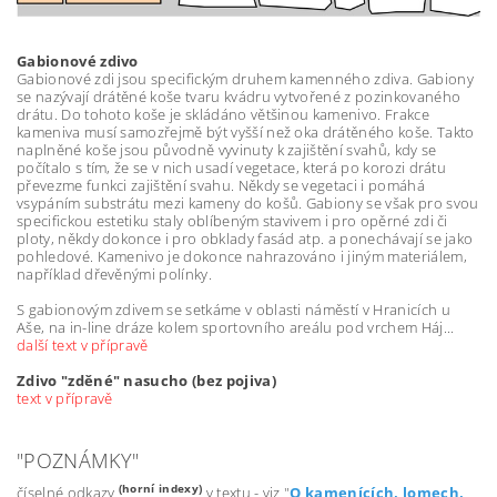
Gabionové zdivo
Gabionové zdi jsou specifickým druhem kamenného zdiva. Gabiony
se nazývají drátěné koše tvaru kvádru vytvořené z pozinkovaného
drátu. Do tohoto koše je skládáno většinou kamenivo. Frakce
kameniva musí samozřejmě být vyšší než oka drátěného koše. Takto
naplněné koše jsou původně vyvinuty k zajištění svahů, kdy se
počítalo s tím, že se v nich usadí vegetace, která po korozi drátu
převezme funkci zajištění svahu. Někdy se vegetaci i pomáhá
vsypáním substrátu mezi kameny do košů. Gabiony se však pro svou
specifickou estetiku staly oblíbeným stavivem i pro opěrné zdi či
ploty, někdy dokonce i pro obklady fasád atp. a ponechávají se jako
pohledové. Kamenivo je dokonce nahrazováno i jiným materiálem,
například dřevěnými polínky.
S gabionovým zdivem se setkáme v oblasti náměstí v Hranicích u
Aše, na in-line dráze kolem sportovního areálu pod vrchem Háj...
další text v přípravě
Zdivo "zděné" nasucho (bez pojiva)
text v přípravě
"POZNÁMKY"
(horní indexy)
číselné odkazy
v textu - viz "
O kamenících, lomech,