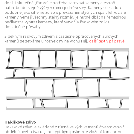
docílili skutečné „řádky“ je potřeba zarovnat kameny alespoň
nahrubo do stejné výšky v rámci jedné vrstvy. Kameny se kladou
podobně jako cihelné zdivo s převázáním styčných spár. Jelikož ale
kameny nemají všechny stejný rozměr, je nutné dbát na řemeslnou
pečlivost a vybírat kameny, které vytvoří v řádkovém zdivu
dostatečné přesahy.
S pěkným řádkovým zdivem z částečně opracovaných žulových
kamenů se setkáme u rozheldny na vrchu Háj.
další text v přípravě
Haklíkové zdivo
Haklíkové zdivo je skládané z různě velkých kamenů čtvercového či
obdélníkového tvaru. Jeho typickým prvkem je vložení kamene ve