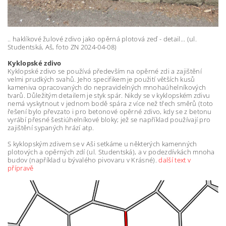
.. haklíkové žulové zdivo jako opěrná plotová zeď - detail... (ul.
Studentská, Aš, foto ZN 2024-04-08)
Kyklopské zdivo
Kyklopské zdivo se používá především na opěrné zdi a zajištění
velmi prudkých svahů. Jeho specifikem je použití větších kusů
kameniva opracovaných do nepravidelných mnohaúhelníkových
tvarů. Důležitým detailem je styk spár. Nikdy se v kyklopském zdivu
nemá vyskytnout v jednom bodě spára z více než třech směrů (toto
řešení bylo převzato i pro betonové opěrné zdivo, kdy se z betonu
vyrábí přesné šestiúhelníkové bloky; jež se například používají pro
zajištění sypaných hrází atp.
S kyklopským zdivem se v Aši setkáme u některých kamenných
plotových a opěrných zdí (ul. Studentská), a v podezdívkách mnoha
budov (například u bývalého pivovaru v Krásné).
další text v
přípravě