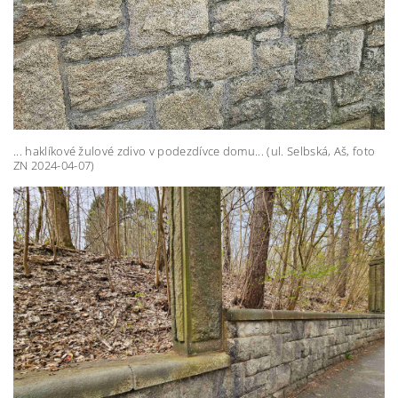
... haklíkové žulové zdivo v podezdívce domu... (ul. Selbská, Aš, foto
ZN 2024-04-07)