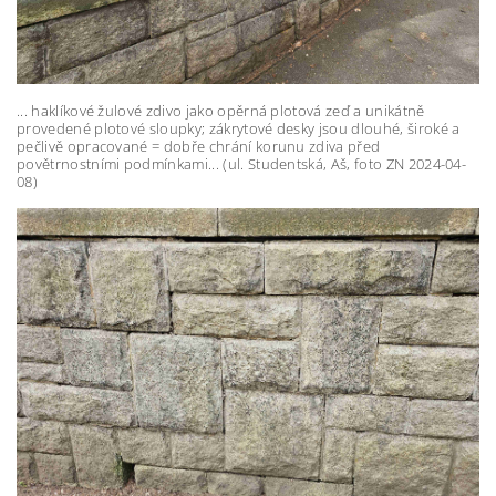
... haklíkové žulové zdivo jako opěrná plotová zeď a unikátně
provedené plotové sloupky; zákrytové desky jsou dlouhé, široké a
pečlivě opracované = dobře chrání korunu zdiva před
povětrnostními podmínkami... (ul. Studentská, Aš, foto ZN 2024-04-
08)