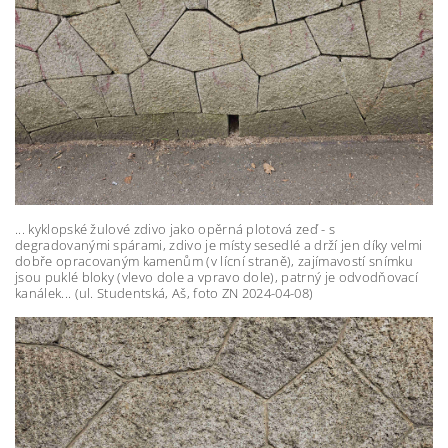
... kyklopské žulové zdivo jako opěrná plotová zeď - s
degradovanými spárami, zdivo je místy sesedlé a drží jen díky velmi
dobře opracovaným kamenům (v lícní straně), zajímavostí snímku
jsou puklé bloky (vlevo dole a vpravo dole), patrný je odvodňovací
kanálek... (ul. Studentská, Aš, foto ZN 2024-04-08)