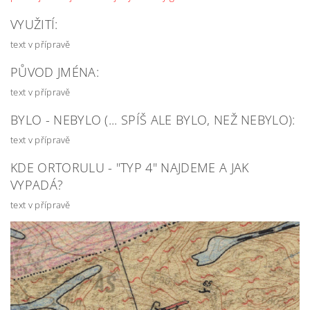
VYUŽITÍ:
text v přípravě
PŮVOD JMÉNA:
text v přípravě
BYLO - NEBYLO (... SPÍŠ ALE BYLO, NEŽ NEBYLO):
text v přípravě
KDE ORTORULU - "TYP 4" NAJDEME A JAK
VYPADÁ?
text v přípravě