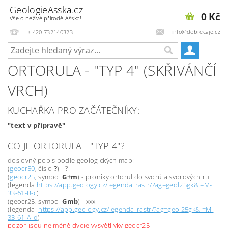
GeologieAsska.cz
0 Kč
Vše o neživé přírodě Ašska!
info@dobrecaje.cz
+ 420 732140323
ORTORULA - "TYP 4" (SKŘIVÁNČÍ
VRCH)
KUCHAŘKA PRO ZAČÁTEČNÍKY:
"text v přípravě"
CO JE ORTORULA - "TYP 4"?
doslovný popis podle geologických map:
(
geocr50
, číslo
?
) - ?
(
geocr25
, symbol
G+m
) - proniky ortorul do svorů a svorových rul
(legenda:
https://app.geology.cz/legenda_rastr/?ag=geol25gk&l=M-
33-61-B-c
)
(geocr25, symbol
Gmb
) - xxx
(legenda:
https://app.geology.cz/legenda_rastr/?ag=geol25gk&l=M-
33-61-A-d
)
pozor-jsou nejméně dvoje vysvětlivky geocr25