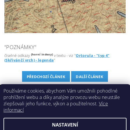
"POZNÁMKY"
(horní indexy)
číselné odkazy
v textu - viz "
Ortorula - "typ 4"
(Skřivánčí vrch) - legenda
"
PŘEDCHOZÍ ČLÁNEK
DALŠÍ ČLÁNEK
Používáme cookies, abychom Vám umožnili pohodlné
prohlížení webu a díky analýze provozu webu neustále
e-shop - DobreCaje.cz
|
geologické vycházky Ašskem
|
zlepšovali jeho funkce, výkon a použitelnost.
Více
Čertovy skály Aš
|
Na volné noze
|
Ašská čajová pohoda
|
informací
čajová školka
|
degustace čajů, bylin a kamenů
NASTAVENÍ