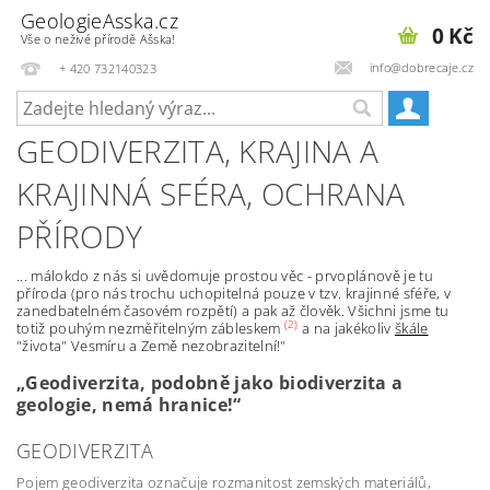
GeologieAsska.cz
0 Kč
Vše o neživé přírodě Ašska!
info@dobrecaje.cz
+ 420 732140323
GEODIVERZITA, KRAJINA A
KRAJINNÁ SFÉRA, OCHRANA
PŘÍRODY
...
málokdo z nás si uvědomuje prostou věc - prvoplánově je tu
příroda (pro nás trochu uchopitelná pouze v tzv. krajinné sféře, v
zanedbatelném časovém rozpětí) a pak až člověk. Všichni jsme tu
(2)
totiž pouhým nezměřitelným zábleskem
a na jakékoliv
škále
"života" Vesmíru a Země nezobrazitelní!"
„Geodiverzita, podobně jako biodiverzita a
geologie, nemá hranice!“
GEODIVERZITA
Pojem geodiverzita označuje rozmanitost zemských materiálů,