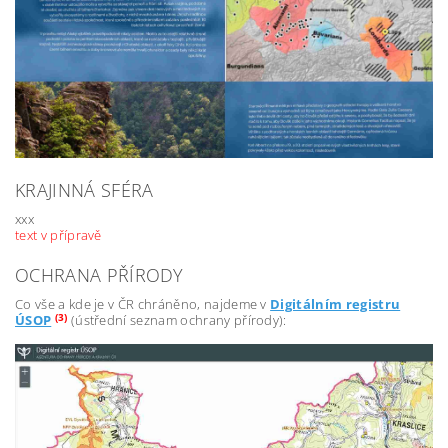
KRAJINNÁ SFÉRA
xxx
text v přípravě
OCHRANA PŘÍRODY
Co vše a kde je v ČR chráněno, najdeme v
Digitálním registru
(3)
ÚSOP
(ústřední seznam ochrany přírody):