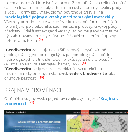
forem a procesů, které tvoří a formují Zemi, ať už jako celku, či určité
části. Relevantní materiály zahrnují nerosty, horniny, fosílie, půdy
a vodu. Formy jsou vrásy, zlomy, povrchové tvary a jiné
morfologické pojmy a vztahy mezi zemskými materiály
.
Všechny přírodní procesy, které vedou ke změnám materiálů či
forem (jako jsou tektonika, sedimentační procesy, či vývoj půdy)
představují další aspekt geodiverzity. Do pojmu geodiverzita mají
být zahrnovány procesy způsobené člověkem - terénní úpravy,
(4)
betonování, těžba.
"
Geodiverzita
zahrnuje celou šíři zemských rysů, včetně
geologických, geomorfologických, paleontologických, půdních,
hydrologických a atmosférických prvků, systémů a procesů."
(6)
(Australian Natural Heritage Charter, 1997)
"
Geodiverzita
, tedy pestrost podkladů, tvarů reliéfu a
mikroklimaticky odlišných stanovišť,
vede k biodiverzitě
jako
(5)
druhové pestrosti."
KRAJINA V PROMĚNÁCH
O příběhu krajiny Ašska pojednává zajímavý projekt: "
Krajina v
(1)
proměnách
"