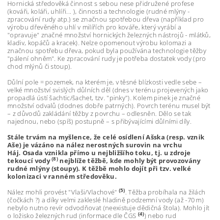
Hornická středověká činnost s sebou nese přidružené profese
(kováři, koláři, uhlíři... ), činnosti a technologie (rudné mlýny -
zpracování rudy atp.) se značnou spotřebou dřeva (například pro
výrobu dřevěného uhlí v milířích pro kováře, který vyrábí a
"opravuje" značné množství hornických železných nástrojů - mlátků,
kladiv, kopáčů a kracek). Nelze opomenout výrobu kolomazi a
značnou spotřebu dřeva, pokud byla používána technologie těžby
"pálení ohněm". Ke zpracování rudy je potřeba dostatek vody (pro
chod mlýnů či stoup).
Důlní pole = pozemek, na kterém je, v těsné blízkosti vedle sebe –
velké množství svislých důlních děl (dnes v terénu projevených jako
propadlá ústí šachtic/šachet, tzv. "pinky"). Kolem pinek je značné
množství odvalů (dodnes dobře patrných). Povrch terénu musel být
– z důvodů zakládání těžby z povrchu – odlesněn. Dělo se tak
najednou, nebo (spíš) postupně – s přibývajícími důlními díly.
Stále trvám na myšlence, že celé osídlení Ašska (resp. vznik
Aše) je vázáno na nález nerostných surovin na vrchu
Háj. Osada vznikla přímo u nejbližšího toku, tj. u zdroje
(8)
tekoucí vody
nejblíže těžbě, kde mohly být provozovány
rudné mlýny (stoupy). K těžbě mohlo dojít při tzv. velké
kolonizaci v ranném středověku.
(5)
Nález mohli provést "Vlaši/Vlachové"
. Těžba probíhala na žilách
(čočkách ?) a díky velmi zakleslé hladině podzemní vody (až -70 m)
nebylo nutno revír odvodňovat (neexistuje dědičná štola). Mohlo jít
(4)
o ložisko železných rud (informace dle ČGS
) nebo rud