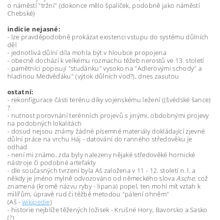
o náměstí "tržní" (dokonce mělo špalíček, podobně jako náměstí
Chebské)
indicie nejasné:
- lze pravděpodobně prokázat existenci vstupu do systému důlních
děl
- jednotlivá důlní díla mohla být v hloubce propojena
- obecně dochází k velkému rozmachu těžeb nerostů ve 13. století
- pamětníci popisují "studánku" vysoko na "Adlerovými schody" a
hladinou Medvěďáku" (výtok důlních vod?), dnes zasutou
ostatní:
- rekonfigurace části terénu díky vojenskému ležení ((švédské šance)
?
- nutnost porovnání terénních projevů s jinými, obdobnými projevy
na podobných lokalitách
- dosud nejsou známy žádné písemné materiály dokládající zjevné
důlní práce na vrchu Háj - datování do ranného středověku je
odhad
- není mi známo, zda byly nalezeny nějaké středověké hornické
nástroje či podobné artefakty
- dle současných tvrzení byla Aš založena v 11 - 12. století n. l. a
n
ěkdy je jméno mylně odvozováno od německého slova
Asche
, což
znamená (kromě názvu ryby - lipana) popel, ten mohl mít vztah k
milířům, úpravě rud či těžbě metodou "pálení ohněm"
(Aš -
wikipedie
)
- historie nejblíže těžených ložisek - Krušné Hory, Bavorsko a Sasko
(?)