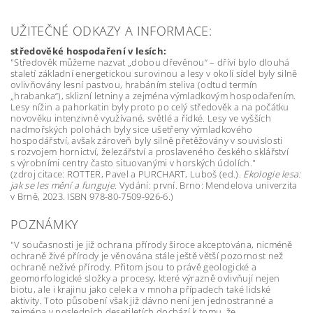
UŽITEČNÉ ODKAZY A INFORMACE:
středověké hospodaření v lesích:
"Středověk můžeme nazvat „dobou dřevěnou“ – dříví bylo dlouhá
staletí základní energetickou surovinou a lesy v okolí sídel byly silně
ovlivňovány lesní pastvou, hrabáním steliva (odtud termín
„hrabanka“), sklizní letniny a zejména výmladkovým hospodařením.
Lesy nížin a pahorkatin byly proto po celý středověk a na počátku
novověku intenzivně využívané, světlé a řídké. Lesy ve vyšších
nadmořských polohách byly sice ušetřeny výmladkového
hospodářství, avšak zároveň byly silně přetěžovány v souvislosti
s rozvojem hornictví, železářství a proslaveného českého sklářství
s výrobními centry často situovanými v horských údolích."
(zdroj citace:
ROTTER, Pavel a PURCHART, Luboš (ed.).
Ekologie lesa:
jak se les mění a funguje
. Vydání: první. Brno: Mendelova univerzita
v Brně, 2023. ISBN 978-80-7509-926-6.)
POZNÁMKY
"V současnosti je již ochrana přírody široce akceptována, nicméně
ochraně živé přírody je věnována stále ještě větší pozornost než
ochraně neživé přírody. Přitom jsou to právě geologické a
geomorfologické složky a procesy, které výrazně ovlivňují nejen
biotu, ale i krajinu jako celek a v mnoha případech také lidské
aktivity. Toto působení však již dávno není jen jednostranné a
zejména v posledních desetiletích dochází k tomu, že