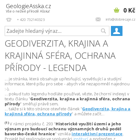
GeologieAsska.cz
0 Kč
Vše o neživé přírodě Ašska!
info@dobrecaje.cz
+ 420 732140323
GEODIVERZITA, KRAJINA A
KRAJINNÁ SFÉRA, OCHRANA
PŘÍRODY - LEGENDA
... je stránka, která obsahuje upřesňující, vysvětlující a studijní
informace, které píšu pro sebe - abych vše nezapomněl najednou
:-),
... pokud tuto legendu hodláte používat, vězte, že (horní indexy) v
textu článku "
Geodiverzita, krajina a krajinná sféra, ochrana
přírody
" směřují právě sem,
... takže si k této stránce otevřete článek "
Geodiverzita, krajina a
krajinná sféra, ochrana přírody
" a můžete začít...
(1)
V rámci projektu č. 293 "
Historické využití území a jeho
význam pro budoucí ochranu významných druhů podél
bavorsko-české hranice
" vznikla
interaktivní prezentace
.
Projekt byl realizován ve spolupráci
institucí
a podpořen z