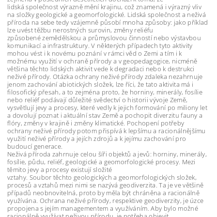
lidská společnost výrazně mění krajinu, což znamená i výrazný vliv
na složky geologické a geomorfologické. Lidská společnost a neživá
příroda na sebe tedy vzájemně působí mnoha způsoby: jako příklad
lze uvést těžbu nerostných surovin, změny reliéfu
způsobené zemědělskou a průmyslovou činností nebo výstavbou
komunikací a infrastruktury. V některých případech tyto aktivity
mohou vést i k novému poznání v rámci věd o Zemi a tím i k
možnému využití v ochraně přírody a v geopedagogice, nicméně
většina těchto lidských aktivit vede k degradaci nebo k destrukci
neživé přírody. Otázka ochrany neživé přírody zdaleka nezahrnuje
jenom zachování abiotických složek, lze říci, že tato aktivita má i
filosofický přesah, a to zejména proto, že horniny, minerály, fosílie
nebo reliéf podávají důležité svědectví o historii vývoje Země,
vysvětlují jevy a procesy, které vedly k jejich formování po miliony let
a dovolují poznat i aktuální stav Země a pochopit diverzitu fauny a
flóry, změny v krajině i změny klimatické. Pochopení potřeby
ochrany neživé přírody potom přispívá k lepšímu a racionálnějšímu
využití neživé přírody a jejích zdrojů a k jejímu zachování pro
budoucí generace.
Neživá příroda zahrnuje celou šíři objektů a jevů: horniny, minerály,
fosílie, půdu, reliéf, geologické a geomorfologické procesy. Mezi
těmito jevy a procesy existují složité
vztahy. Soubor těchto geologických a geomorfologických složek,
procesů a vztahů mezi nimi se nazývá geodiverzita. Ta je ve většině
případů neobnovitelná, proto by měla být chráněna a racionálně
využívána. Ochrana neživé přírody, respektive geodiverzity, je úzce
propojena s jejím managementem a využíváním. Aby bylo možné
racionálně využívat neživou přírodu, je potřeba objevit,