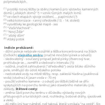
polymetalických.
(1)
později rozvoj těžby (a sběru) kamenů pro výstavbu kamenných
domů („ašských domů“ ?) = vznik různých malých lomů
(2)
ve všech etapách vývoje osídlení, ... papírnictví (?)
(3)
velká kolonizace - ranný středověk (13. - 14. století)
(4)
vysvětlivky ke geologické mapě -
xxx
(5)
"Vlaši/Vlachové" -
(6)
"Nový Žďár"
(7)
"ašský dům"
(8)
Ašský
potok
indicie prokázané:
- důlní pole je nebývale rozsáhlé a těžba koncentrovaná na žilách
(čočkách)
stejného směru
(značné množství pinek a odvalů)
- sledovatelný - současný propad jedné pinky (čtvercový tvar,
prohlubuje se…, zaměřit a sledovat v intervalu (?))
- svážná, značně zahloubená ("středověká") cesta blízko důlního
pole, směřující do údolí Ašského potoka
- nedostatek vody na místě těžby, resp. zakleslá hladina (puklinová
voda) (studna LK Jasan voda v -70 m)
- použití volného kamene - z odvalů po těžbě (běžně se dřív
vyskytujících na povrchu terénu) jako stavebního materiálu (zdi,
základy,
štětové cesty
)
- změna částí povrchu terénu v důsledku výstavby nových
přístupových a turistických cest, rozhledny, bobové dráhy, sjezdovek
a vleků
- Aš mělo jiný tvar náměstí, než taková, která) vznikala "na cestě", šlo