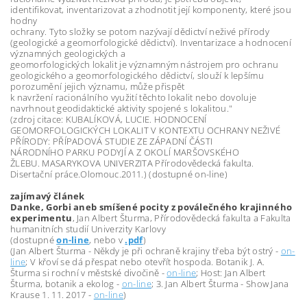
identifikovat, inventarizovat a zhodnotit její komponenty, které jsou
hodny
ochrany. Tyto složky se potom nazývají dědictví neživé přírody
(geologické a geomorfologické dědictví). Inventarizace a hodnocení
významných geologických a
geomorfologických lokalit je významným nástrojem pro ochranu
geologického a geomorfologického dědictví, slouží k lepšímu
porozumění jejich významu, může přispět
k navržení racionálního využití těchto lokalit nebo dovoluje
navrhnout geodidaktické aktivity spojené s lokalitou."
(zdroj citace: KUBALÍKOVÁ, LUCIE. HODNOCENÍ
GEOMORFOLOGICKÝCH LOKALIT V KONTEXTU OCHRANY NEŽIVÉ
PŘÍRODY: PŘÍPADOVÁ STUDIE ZE ZÁPADNÍ ČÁSTI
NÁRODNÍHO PARKU PODYJÍ A Z OKOLÍ MARŠOVSKÉHO
ŽLEBU. MASARYKOVA UNIVERZITA Přírodovědecká fakulta.
Disertační práce.Olomouc.2011.) (dostupné on-line)
zajímavý článek
Danke, Gorbi aneb smíšené pocity z poválečného krajinného
experimentu
, Jan Albert Šturma, Přírodovědecká fakulta a Fakulta
humanitních studií Univerzity Karlovy
(dostupné
on-line
, nebo v
.pdf
)
(Jan Albert Šturma - Někdy je při ochraně krajiny třeba být ostrý -
on-
line
; V křoví se dá přespat nebo otevřít hospoda. Botanik J. A.
Šturma si rochní v městské divočině -
on-line
; Host: Jan Albert
Šturma, botanik a ekolog -
on-line
; 3. Jan Albert Šturma - Show Jana
Krause 1. 11. 2017 -
on-line
)