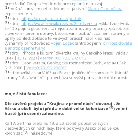
prostředků Evropského fondu pro regionální rozvoj.
(2)
možná i omylem nebo dokonce - jak tvrdí
Marek Orko Vácha
-
experimentem
(3)
zdroj:
https://drusop.nature.cz/portal/
(4)
zdroj:
https://www.enviwiki.cz/wiki/Geodiverzita
; výklad zde tvrdí,
že "Do pojmu geodiverzita nejsou zahrnovány procesy způsobené
člověkem - terénní úpravy, betonování, těžba.", což není správný a
úplný pohled; dokládá to ve svých pracích například náš
významný přírodovědec
Vojen Ložek
(antropogenní
činnost člověka
a antropogenní tvary
)
(5)
zdroj: Příroda a kulturní diverzita krajiny Českého krasu, Václav
Cílek | 6. 12. 2021|
Vesmír 100, 723, 2021/12
(6)
zdroj: Geodiverzita, Geologická rozmanitost Čech, Václav Cílek, |
5. 2. 2000 |
Vesmír 79, 95, 2000/2
(7)
středověká a starší těžba dřeva = jehličnaté stromy celé, listnaté
stromy "ořezáváním" - ponechává se vyšší pařez, který dál obroste
moje čistá fabulace:
Dle závěrů projektu "Krajina v proměnách" dovozuji, že
(3)
Ašsko a okolí bylo (před a v době velké kolonizace
) velmi
hustě (přirozeně) zalesněno.
Karl Alberti na přelomu 19. a 20. století popsal ve svých
vlastivědných knihách lesy, které pokrývaly Ašsko před velkou
(3)
kolonizací
, následovně: