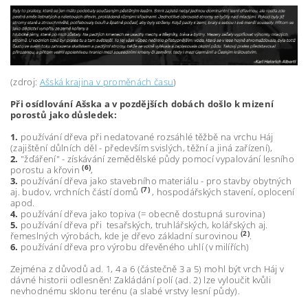
(zdroj:
Ašská krajina v proměnách času
)
Při osídlování Ašska a v pozdějších dobách došlo k mizení
porostů jako důsledek:
1.
používání dřeva při nedatované rozsáhlé těžbě na vrchu Háj
(zajištění důlních děl - především svislých, těžní a jiná zařízení),
2.
"žďáření" -
získávání zemědělské půdy pomocí vypalování lesního
(6)
porostu a křovin
,
3.
používání dřeva jako stavebního materiálu - pro stavby obytných
(7)
aj. budov, vrchních částí domů
, hospodářských stavení, oplocení
apod.
4.
používání dřeva jako topiva (= obecně dostupná surovina)
5.
používání dřeva při tesařských, truhlářských, kolářských aj.
(2)
řemeslných výrobách, kde je dřevo základní surovinou
.
6.
používání dřeva pro výrobu dřevěného uhlí (v milířích)
Zejména z důvodů ad. 1, 4 a 6 (částečně 3 a 5) mohl být vrch Háj v
dávné historii odlesněn! Zakládání polí (ad. 2) lze vyloučit kvůli
nevhodnému sklonu terénu (a slabé vrstvy lesní půdy).