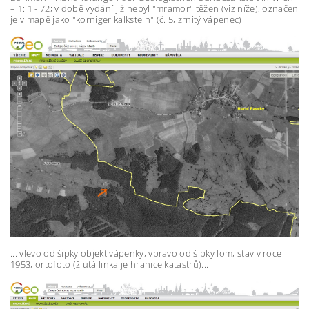
– 1: 1 - 72; v době vydání již nebyl "mramor" těžen (viz níže), označen
je v mapě jako "körniger kalkstein" (č. 5, zrnitý vápenec)
... vlevo od šipky objekt vápenky, vpravo od šipky lom, stav v roce
1953, ortofoto (žlutá linka je hranice katastrů)...