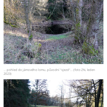
... pohled do jámového lomu, původní "vjezd"... (foto ZN, leden
2023)