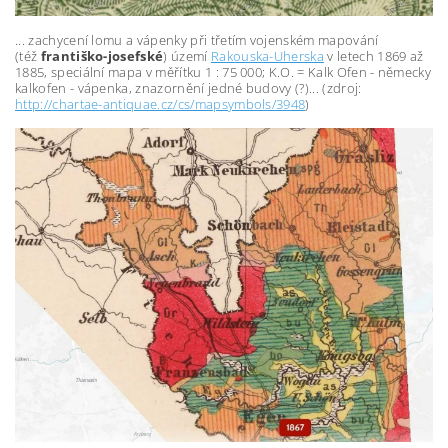
... zachycení lomu a vápenky při třetím vojenském mapování
(
též
františko-josefské
)
území
Rakouska-Uherska
v letech 1869 až
1885, speciální mapa v měřítku 1 : 75 000; K.O. = Kalk Ofen - německy
kalkofen - vápenka, znazornění jedné budovy (?)
...
(zdroj:
http://chartae-antiquae.cz/cs/mapsymbols/3948
)