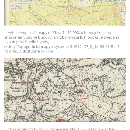
... výřez z vojenské mapy měřítka 1 : 10 000, u lomu již nejsou
znázorněny žádné budovy (ani zbořeniště !), hloubka je uvedena
-3,0 m (= ke hladině vody)...
(zdroj: Topografické mapy v systému S-1952, D7_2__M-33-61-B-c-1,
rok: 1958, dostupné
on-line
)
... znázornění tří budov v mapě v měřítku 1 : 25 000 z roku 1926,