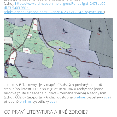
(zdroj:
https://www.oldmapsonline.org/en/Rehau?gid=2473aa99-
df23-5a03-9914-
addb5d66be3b#position=10.2262/50.2305/12.3421&year=1867
)
... na místě "kalkovny" je v mapě "Císařských povinných otisků
stabilního katastru 1 : 2 880" (z
let 1826-1843)
zachycena jedna
budova (žlutě = nezděná budova - roubená spalná) a žádný lom...
(zdroj: ČÚZK - Geoportál - Archiv, dostupné
on-line
; vysvětlivky
zde
),
případně
on-line
, vysvětlivky
zde
)...
CO PRAVÍ LITERATURA A JINÉ ZDROJE?