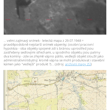
... velmi zajímavý snímek - letecká mapa z 29.07.1948 =
pravděpodobně nejstarší snímek vápenky; (osobní pracovní
hypotéza - oba objekty spojené zdí s bránou uprostřed jsou
zastřešeny sedlovými střechami, u spodního objektu jsou patrny
dva komíny - zde se zřejmě vápno pálilo, vedlejší objekt sloužil jako
administrativní/obytný; kromě vápna se mohl produkovat i stavební
kámen jako "vedlejší" produkt ?)... (zdroj:
archivní mapy ZÚ
)