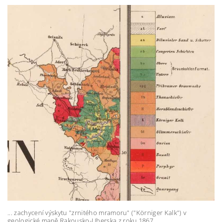
... zachycení výskytu "zrnitého mramoru" ("Körniger Kalk") v
geologické mapě Rakousko-Uherska z roku 1867...