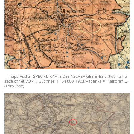
... mapa Ašska - SPECIAL-KARTE DES ASCHER GEBIETES entworfen u
gezeichnet VON T. Büchner, 1 : 54 000, 1903; vápenka = "Kalkofen"...
(zdroj: xxx)