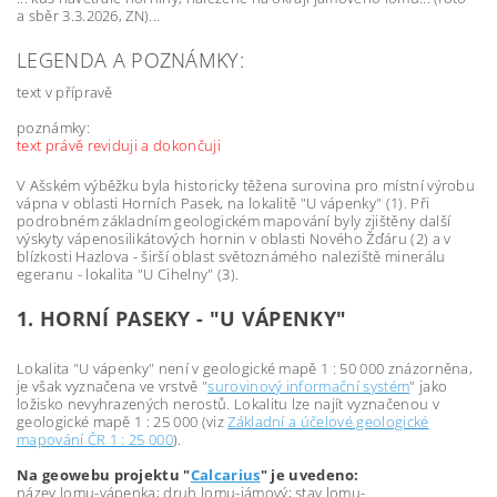
a
sběr 3.3.2026, ZN)...
LEGENDA A POZNÁMKY:
text v přípravě
poznámky:
text právě reviduji a dokončuji
V Ašském výběžku byla historicky těžena surovina pro místní výrobu
vápna v oblasti Horních Pasek, na lokalitě "U vápenky" (1). Při
podrobném základním geologickém mapování byly zjištěny další
výskyty vápenosilikátových hornin v oblasti Nového Žďáru (2) a v
blízkosti Hazlova - širší oblast světoznámého naleziště minerálu
egeranu - lokalita "U Cihelny" (3).
1. HORNÍ PASEKY - "U VÁPENKY"
Lokalita "U vápenky" není v geologické mapě 1 : 50 000 znázorněna,
je však vyznačena ve vrstvě "
surovinový informační systém
" jako
ložisko nevyhrazených nerostů. Lokalitu lze najít vyznačenou v
geologické mapě 1 : 25 000 (viz
Základní a účelové geologické
mapování ČR 1 : 25 000
).
Na geowebu projektu "
Calcarius
" je uvedeno:
název lomu-vápenka; druh lomu-jámový; stav lomu-