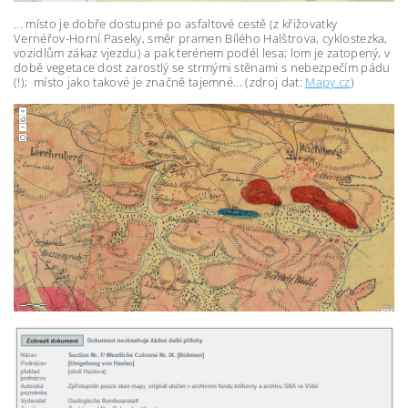
... místo je dobře dostupné po asfaltové cestě (z křižovatky
Vernéřov-Horní Paseky, směr pramen Bílého Halštrova, cyklostezka,
vozidlům zákaz vjezdu) a pak terénem podél lesa; lom je zatopený, v
době vegetace dost zarostlý se strmými stěnami s nebezpečím pádu
(!); místo jako takové je značně tajemné... (zdroj dat:
Mapy.cz
)