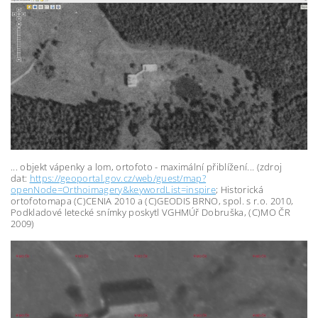
... objekt vápenky a lom, ortofoto - maximální přiblížení... (zdroj
dat:
https://geoportal.gov.cz/web/guest/map?
openNode=Orthoimagery&keywordList=inspire
;
Historická
ortofotomapa (C)CENIA 2010 a (C)GEODIS BRNO, spol. s r.o. 2010,
Podkladové letecké snímky poskytl VGHMÚř Dobruška, (C)MO ČR
2009)