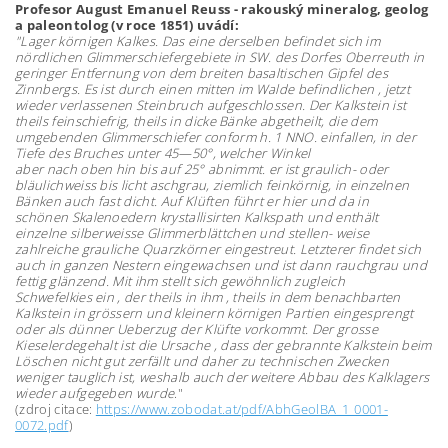
Profesor August Emanuel Reuss - rakouský mineralog, geolog
a paleontolog (v roce 1851) uvádí:
"Lager körnigen Kalkes. Das eine derselben befindet sich im
nördlichen Glimmerschiefergebiete in SW. des Dorfes Oberreuth in
geringer Entfernung von dem breiten basaltischen Gipfel des
Zinnbergs. Es ist durch einen mitten im Walde befindlichen , jetzt
wieder verlassenen Steinbruch aufgeschlossen. Der Kalkstein ist
theils feinschiefrig, theils in dicke Bänke abgetheilt, die dem
umgebenden Glimmerschiefer conform h. 1 NNO. einfallen, in der
Tiefe des Bruches unter 45—50°, welcher Winkel
aber nach oben hin bis auf 25° abnimmt. er ist graulich- oder
bläulichweiss bis licht aschgrau, ziemlich feinkörnig, in einzelnen
Bänken auch fast dicht. Auf Klüften führt er hier und da in
schönen Skalenoedern krystallisirten Kalkspath und enthält
einzelne silberweisse Glimmerblättchen und stellen- weise
zahlreiche grauliche Quarzkörner eingestreut. Letzterer findet sich
auch in ganzen Nestern eingewachsen und ist dann rauchgrau und
fettig glänzend. Mit ihm stellt sich gewöhnlich zugleich
Schwefelkies ein , der theils in ihm , theils in dem benachbarten
Kalkstein in grössern und kleinern körnigen Partien eingesprengt
oder als dünner Ueberzug der Klüfte vorkommt. Der grosse
Kieselerdegehalt ist die Ursache , dass der gebrannte Kalkstein beim
Löschen nicht gut zerfällt und daher zu technischen Zwecken
weniger tauglich ist, weshalb auch der weitere Abbau des Kalklagers
wieder aufgegeben wurde
."
(zdroj citace:
https://www.zobodat.at/pdf/AbhGeolBA_1_0001-
0072.pdf
)