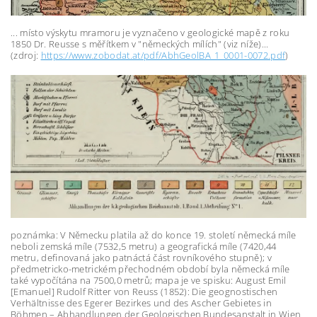
... místo výskytu mramoru je vyznačeno v geologické mapě z roku
1850 Dr. Reusse s měřítkem v "německých mílích" (viz níže)...
(zdroj:
https://www.zobodat.at/pdf/AbhGeolBA_1_0001-0072.pdf
)
poznámka: V Německu platila až do konce 19. století německá míle
neboli zemská míle (7532,5 metru) a geografická míle (7420,44
metru, definovaná jako patnáctá část rovníkového stupně); v
předmetricko-metrickém přechodném období byla německá míle
také vypočítána na 7500,0 metrů; mapa je ve spisku: August Emil
[Emanuel] Rudolf Ritter von Reuss (1852): Die geognostischen
Verhältnisse des Egerer Bezirkes und des Ascher Gebietes in
Böhmen – Abhandlungen der Geologischen Bundesanstalt in Wien