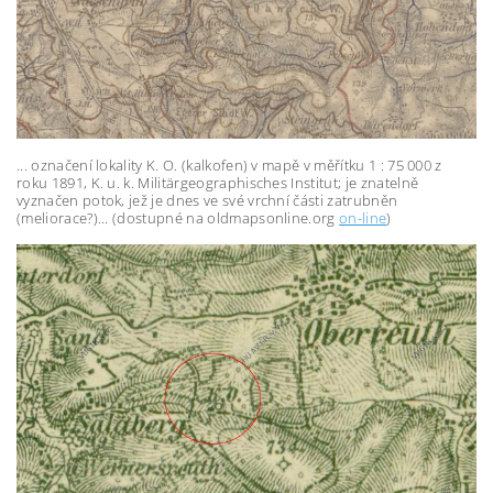
... označení lokality K. O. (kalkofen) v mapě v měřítku 1 : 75 000 z
roku 1891, K. u. k. Militärgeographisches Institut; je znatelně
vyznačen potok, jež je dnes ve své vrchní části zatrubněn
(meliorace?)... (dostupné na oldmapsonline.org
on-line
)