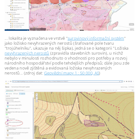
... lokalita je vyznačena ve vrstvě "
surovinový informační systém
"
jako ložisko nevyhrazených nerostů (šrafované pole tvaru
"trojúhelníku", ukazuje na něj šipka), jedná se o kategorii "Ložiska
nevyhrazených nerostů
(zpravidla stavebních surovin), u nichž
nebylo v minulosti rozhodnuto o vhodnosti pro potřeby a rozvoj
národního hospodářství podle tehdejších předpisů; dále jsou zde
vedena nově zjištěná a evidovaná ložiska nevyhrazených
nerostů... (zdroj dat:
Geovědní mapy 1 : 50 000, Aš
)