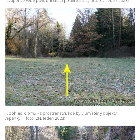
... vápence vede původní cesta podél lesa... (foto: ZN, leden 2023)
... pohled k lomu - z prostranství, kde byly umístěny objekty
vápenky... (foto: ZN, leden 2023)