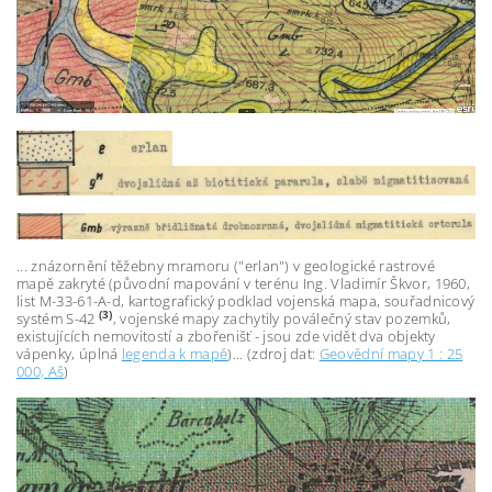
... znázornění těžebny mramoru ("erlan") v geologické rastrové
mapě zakryté (původní mapování v terénu Ing. Vladimír Škvor, 1960,
list
M-33-61-A-d, kartografický podklad vojenská mapa, souřadnicový
(3)
systém S-42
, vojenské mapy zachytily poválečný stav pozemků,
existujících nemovitostí a zbořenišť - jsou zde vidět dva objekty
vápenky,
úplná
legenda k mapě
)
... (zdroj dat:
Geovědní mapy 1 : 25
000, Aš
)