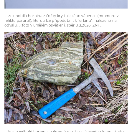
... zelenobílá hornina z čočky krystalického vápence (mramoru v
reliktu pararul), kterou lze připodobnit k "erlánu", nalezeno na
odvalu... (
foto v umělém osvětlení, sběr 3.3.2026, ZN)...
... kus navětralé horniny, nalezené na okraji jámového lomu... (foto