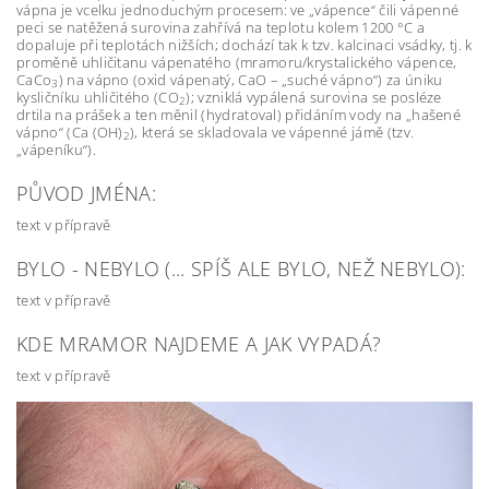
vápna je vcelku jednoduchým procesem: ve „vápence“ čili vápenné
peci se natěžená surovina zahřívá na teplotu kolem 1200 °C a
dopaluje při teplotách nižších; dochází tak k tzv. kalcinaci vsádky, tj. k
proměně uhličitanu vápenatého (mramoru/krystalického vápence,
CaCo
) na vápno (oxid vápenatý, CaO – „suché vápno“) za úniku
3
kysličníku uhličitého (CO
); vzniklá vypálená surovina se posléze
2
drtila na prášek a ten měnil (hydratoval) přidáním vody na „hašené
vápno“ (Ca (OH)
), která se skladovala ve vápenné jámě (tzv.
2
„vápeníku“).
PŮVOD JMÉNA:
text v přípravě
BYLO - NEBYLO (... SPÍŠ ALE BYLO, NEŽ NEBYLO):
text v přípravě
KDE MRAMOR NAJDEME A JAK VYPADÁ?
text v přípravě