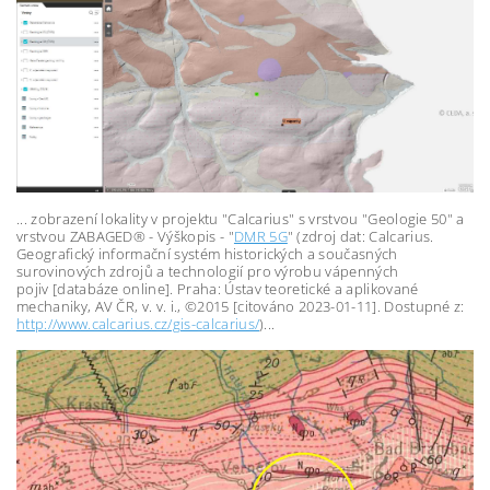
... zobrazení lokality v projektu "Calcarius" s vrstvou "Geologie 50" a
vrstvou
ZABAGED® - Výškopis -
"
DMR 5G
" (zdroj dat: Calcarius.
Geografický informační systém historických a současných
surovinových zdrojů a technologií pro výrobu vápenných
pojiv [databáze online]. Praha: Ústav teoretické a aplikované
mechaniky, AV ČR, v. v. i., ©2015 [citováno 2023-01-11]. Dostupné z:
http://www.calcarius.cz/gis-calcarius/
)...