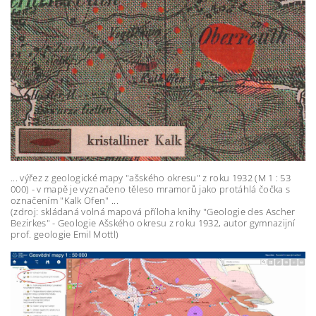
... výřez z geologické mapy "ašského okresu" z roku 1932 (M 1 : 53
000) - v mapě je vyznačeno těleso mramorů jako protáhlá čočka s
označením "Kalk Ofen" ...
(zdroj: skládaná volná mapová příloha knihy "Geologie des Ascher
Bezirkes" - Geologie Ašského okresu z roku 1932, autor gymnazijní
prof. geologie Emil Mottl)