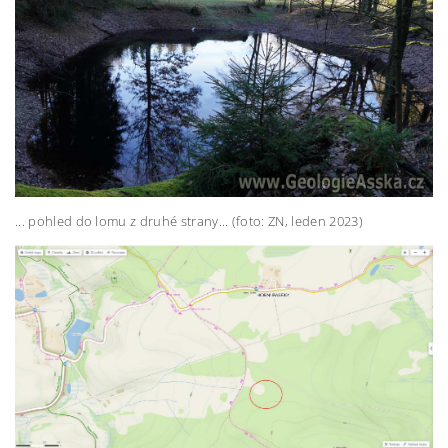
... pohled do lomu z druhé strany... (foto: ZN, leden 2023)