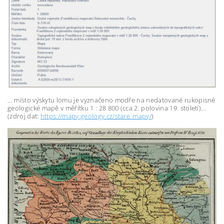
... místo výskytu lomu je vyznačeno modře na nedatované rukopisné
geologické mapě v měřítku 1 : 28 800 (cca 2. polovina 19. století)...
(zdroj dat:
https://mapy.geology.cz/stare_mapy/
)