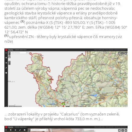
opuštěn; ochrana lomu-?; historie-těžba pravděpodobně již v 19.
století za účelem výroby vápna; vápenná pec se nedochovala;
geologická stavba krystalické vápence a erlány pravděpodobně
kambrického stáří; přesnost polohy-přesná; obsahuje horniny-
(1)
vápenec
; poznámka-X (S-JTSK) -893 505,00; Y (S-JTSK) -1 005
621,00; zem. délka (WGS84) 12° 15' 27,780" E; zem. šířka (WGS84) 50°
12' 56,472" N
(1)
upřesnění ZN - těženy byly krystalické vápence čili mramory (viz
níže)
... zobrazení lokality v projektu "Calcarius" (lom vyznačen zeleně,
bod "U vápenky" je přilehlý vrchol-kóta 733,0 m n. m.)...