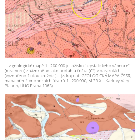
... v geologické mapě 1 : 200 000 je ložisko "krystalického vápence"
x
(mramoru) znázorněno jako protáhlá čočka (C
) v pararulách
(vyznačeno žlutou kružnicí)... (zdroj dat: GEOLOGICKÁ MAPA ČSSR,
mapa předčtvrtohorních útvarů 1 : 200 000, M-33-XIII Karlovy Vary-
Plauen, ÚÚG Praha 1963)