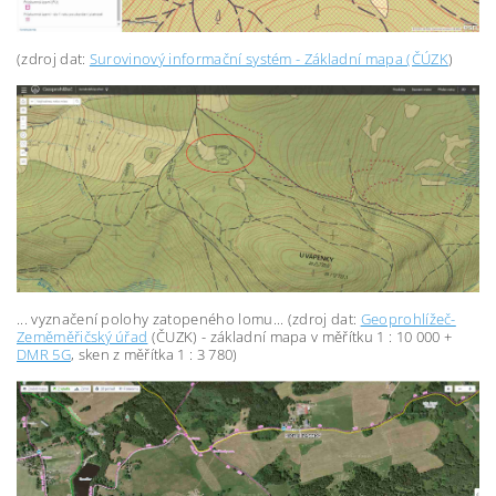
(zdroj dat:
Surovinový informační systém - Základní mapa (ČÚZK
)
... vyznačení polohy zatopeného lomu... (zdroj dat:
Geoprohlížeč-
Zeměměřičský úřad
(ČUZK) - základní mapa v měřítku 1 : 10 000 +
DMR 5G
, sken z měřítka
1 : 3 780)