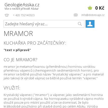
GeologieAsska.cz
0 Kč
Vše o neživé přírodě Ašska!
info@dobrecaje.cz
+ 420 732140323
MRAMOR
KUCHAŘKA PRO ZAČÁTEČNÍKY:
"text v přípravě"
CO JE MRAMOR?
mramor je metamorfovanou (přeměněnou) horninou vzniklou
přeměnou vápenců (chemogenních sedimentárních hornin), pro
mramor se běžně používá název "krystalický vápenec" a pro materiál
jako takový (k výrobě vápna) se běžně používá termín "vápenec"
VYUŽITÍ:
Krystalický vápenec ("mramor") a vápenec jako sedimetární hornina
se používá k výrobě vápna. Na hornopaseku vyráběné vápno mohlo
sloužit pouze pro místní použití a lze se domnívat, že bylo
krátkodobě používáno při stavbě domů po celém Ašsku. Výroba