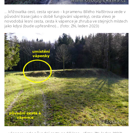
... křižovatka cest, cesta vpravo - k pramenu Bílého Halštrova vede v
původní trase (jako v době fungování vápenky), cesta vlevo je
novodobá lesní cesta, cesta k vápence je zhruba ve stejných místech
jako kdysi (bude upřesněno)... (foto: ZN, leden 2023)