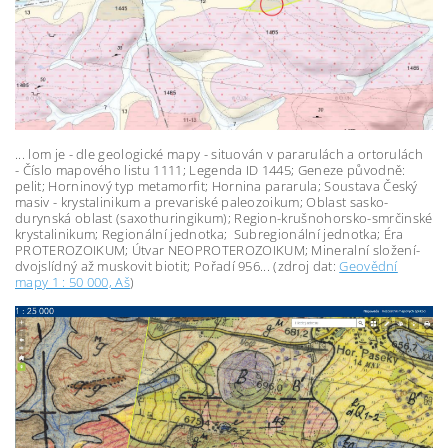
... lom je - dle geologické mapy - situován v pararulách a ortorulách
- Číslo mapového listu 1111; Legenda ID 1445; Geneze původně:
pelit; Horninový typ metamorfit; Hornina pararula; Soustava Český
masiv - krystalinikum a prevariské paleozoikum; Oblast sasko-
durynská oblast (saxothuringikum); Region-krušnohorsko-smrčinské
krystalinikum; Regionální jednotka; Subregionální jednotka; Éra
PROTEROZOIKUM; Útvar NEOPROTEROZOIKUM; Mineralní složení-
dvojslídný až muskovit biotit; Pořadí 956... (zdroj dat:
Geovědní
mapy 1 : 50 000, Aš
)