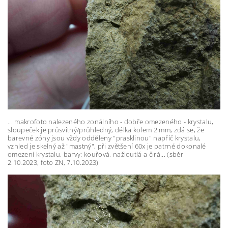
... makrofoto nalezeného zonálního - dobře omezeného - krystalu,
sloupeček je průsvitný/průhledný, délka kolem 2 mm, zdá se, že
barevné zóny jsou vždy odděleny "prasklinou" napříč krystalu,
vzhled je skelný až "mastný", při zvětšení 60x je patrné dokonalé
omezení krystalu, barvy: kouřová, nažloutlá a čirá... (sběr
2.10.2023, foto ZN, 7.10.2023)