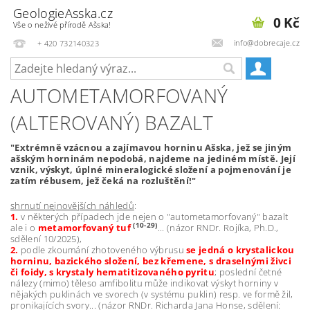
GeologieAsska.cz
0 Kč
Vše o neživé přírodě Ašska!
info@dobrecaje.cz
+ 420 732140323
AUTOMETAMORFOVANÝ
(ALTEROVANÝ) BAZALT
"Extrémně vzácnou a zajímavou horninu Ašska, jež se jiným
ašským horninám nepodobá, najdeme na jediném místě. Její
vznik, výskyt, úplné mineralogické složení a pojmenování je
zatím rébusem, jež čeká na rozluštění!"
shrnutí nejnovějších náhledů
:
1.
v některých případech jde nejen o "autometamorfovaný" bazalt
(10-29)
ale i o
metamorfovaný tuf
... (názor RNDr. Rojíka, Ph.D.,
sdělení 10/2025),
2.
podle zkoumání zhotoveného výbrusu
se jedná o krystalickou
horninu, bazického složení, bez křemene, s draselnými živci
či foidy, s krystaly hematitizovaného pyritu
; poslední četné
nálezy (mimo) těleso amfibolitu může indikovat výskyt horniny v
nějakých puklinách ve svorech (v systému puklin) resp. ve formě žil,
pronikajících svory... (názor RNDr. Richarda Jana Honse, sdělení: