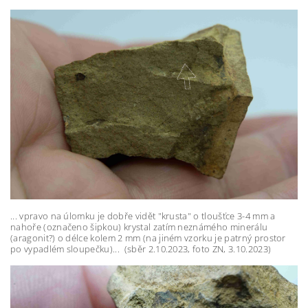
... vpravo na úlomku je dobře vidět "krusta" o tloušťce 3-4 mm a
nahoře (označeno šipkou) krystal zatím neznámého minerálu
(aragonit?) o délce kolem 2 mm (na jiném vzorku je patrný prostor
po vypadlém sloupečku)... (sběr 2.10.2023, foto ZN, 3.10.2023)