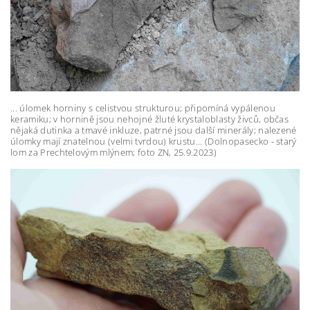
.
.. úlomek horniny s celistvou strukturou; připomíná vypálenou
keramiku; v hornině jsou nehojné žluté krystaloblasty živců, občas
nějaká dutinka a tmavé inkluze, patrné jsou další minerály; nalezené
úlomky mají znatelnou (velmi tvrdou) krustu...
(Dolnopasecko - starý
lom za Prechtelovým mlýnem; foto ZN, 25.9.2023)