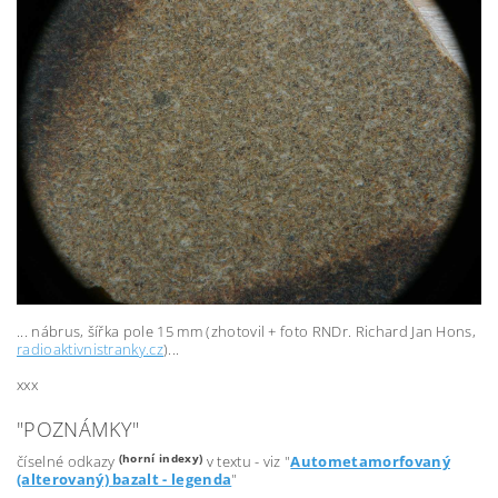
... nábrus, šířka pole 15 mm (zhotovil + foto RNDr. Richard Jan Hons,
radioaktivnistranky.cz
)...
xxx
"POZNÁMKY"
(horní indexy)
číselné odkazy
v textu - viz "
Autometamorfovaný
(alterovaný) bazalt - legenda
"