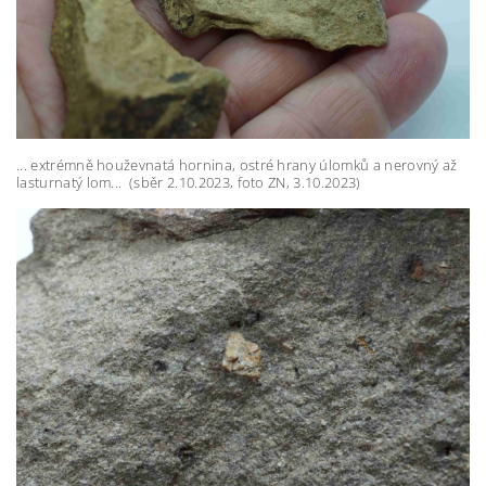
... extrémně houževnatá hornina, ostré hrany úlomků a nerovný až
lasturnatý lom... (sběr 2.10.2023, foto ZN, 3.10.2023)