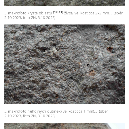
(10-11)
... makrofoto krystaloblastu
živce, velikost cca 3x3 mm... (sběr
2.10.2023, foto ZN, 3.10.2023)
... makrofoto nehojných dutinek (velikost cca 1 mm)... (sběr
2.10.2023, foto ZN, 3.10.2023)