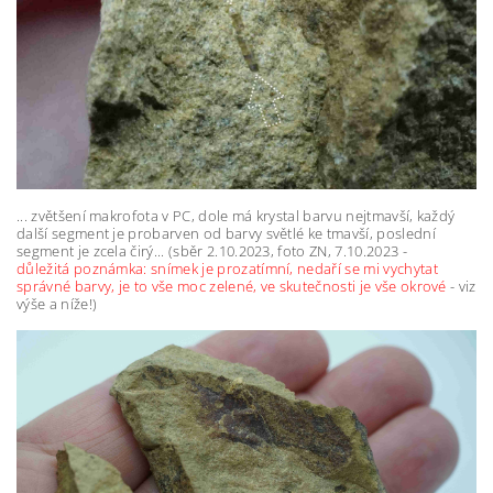
... zvětšení makrofota v PC, dole má krystal barvu nejtmavší, každý
další segment je probarven od barvy světlé ke tmavší, poslední
segment je zcela čirý... (sběr 2.10.2023, foto ZN, 7.10.2023 -
důležitá poznámka: snímek je prozatímní, nedaří se mi vychytat
správné barvy, je to vše moc zelené, ve skutečnosti je vše okrové
- viz
výše a níže!)