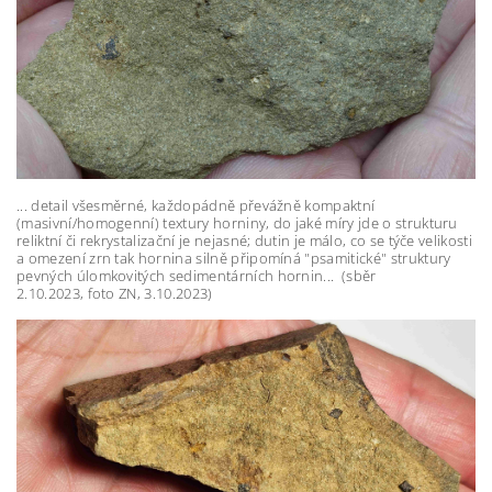
... detail všesměrné, každopádně převážně kompaktní
(masivní/homogenní) textury horniny, do jaké míry jde o strukturu
reliktní či rekrystalizační je nejasné; dutin je málo, co se týče velikosti
a omezení zrn tak hornina silně připomíná "psamitické" struktury
pevných úlomkovitých sedimentárních hornin... (sběr
2.10.2023, foto ZN, 3.10.2023)