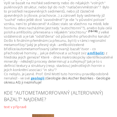
Vylil se bazalt na mořské sedimenty nebo do nějakých "volných"
puklinových struktur, nebo byl do nich "natlačen/vměstnán"? Bylo
to prostředí nezpevněných sedimentů, nebo již částečně
zpevněných (v jílovce, prachovce...) a zároveň byly sedimenty již
"suché" nebo ještě dost "zavodněné"? Je vše "v původní poloze"
vzniku, není to překocené? A vůbec stalo se všechno na místě, kde
horninu dnes nacházíme (jest tedy "autochtonní"?), anebo byla celá
(10-16)
poloha amfibolitu přenesena v nějakém "alochtonu"
z velké
vzdálenosti a je tak "odstřižena" od původního přívodního kanálu?
Došlo k finálním přeměnám (a přesunu, byl-li) v rámci regionální
metamorfózy? Jaký je přesný styk - amfibolit/zelené
břidlice/autometamorfovaný (alterovaný) bazalt"/svor - co
přechodové horniny... jak je definovat a uchopit (viz
amfibolit
) z
hlediska jejich geneze? Které - dnes makroskopicky identifikovatelné
minerály - někdejší procesy determinují a ozřejmují? Jak je to s
definicí textury a struktury (resp. stavbou) jednotlivých hornin v
jejich konkrétní asociaci "in situ"?
Co nebylo, je jasné. Prof. Emil Mottl tuto horninu pravděpodobně
nenalezl - ve své
geologii
(Geologie des Ascher Bezirkes - Geologie
okresu Aš) ji nezmiňuje!
KDE "AUTOMETAMORFOVANÝ (ALTEROVANÝ)
BAZALT" NAJDEME?
text v přípravě