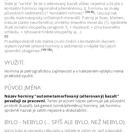
Stále je "ve hře" že se o alterovaný bazalt vůbec nejedná a že jde o
kontaktní horninu regionálně přeměněnou, tj. horninu se znaky
(10-9)
původních sedimentů (? "kontaktní rohovec"
). Usuzuji tak
podle makroskopicky určitelných minerálů. Patrný je živec, křemen,
inkluze (zatím neurčeného) zrnitého tmavého minerálu (?), ojediněle
žluté zonální sloupečky (aragonit ?), + muskovit, + zrna kovového
vzhledu, + rýhované hnědé sloupečky aj....).
!!!
Pravděpodobně zde máme co do činění s kontaktním dvorem -
stykem vyvřelé výlevné horniny a sedimentů v nějaké fázi jejich
(10-18)
zpevnění (diagenezi
)
VYUŽITÍ:
Hornina je petrografickou zajímavostí a v nalezeném výskytu nemá
praktické využití.
PŮVOD JMÉNA:
Název horniny "autometamorfovaný (alterovaný) bazalt"
považuji za pracovní.
Tento pracovní název zahrnuje jak původní
protolit (bazalt), tak genezi (vznik/přeměnu) horniny. Jak horninu
správně nazvat je zatím nejasné a diskutabilní.
BYLO - NEBYLO (... SPÍŠ ALE BYLO, NEŽ NEBYLO):
Jak to bylo je opravdu rébusem a otázek je zatím víc než odpovědí...