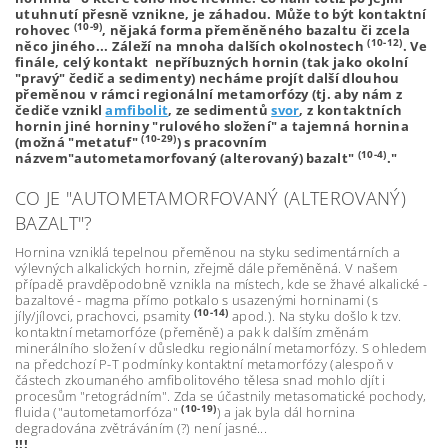
utuhnutí přesně vznikne, je záhadou. Může to být kontaktní
(10-9)
rohovec
, nějaká forma přeměněného bazaltu či zcela
(10-12)
něco jiného... Záleží na mnoha dalších okolnostech
. Ve
finále, celý kontakt nepříbuzných hornin (tak jako okolní
"pravý" čedič a sedimenty) necháme projít další dlouhou
přeměnou v rámci regionální metamorfózy (tj. aby nám z
čediče vznikl
amfibolit
, ze sedimentů
svor
, z kontaktních
hornin jiné horniny "rulového složení" a tajemná hornina
(10-29)
(možná "metatuf"
) s pracovním
(10-4)
názvem"autometamorfovaný (alterovaný) bazalt"
."
CO JE "AUTOMETAMORFOVANÝ (ALTEROVANÝ)
BAZALT"?
Hornina vzniklá tepelnou přeměnou na styku sedimentárních a
výlevných alkalických hornin, zřejmě dále přeměněná. V našem
případě pravděpodobně vznikla na místech, kde se žhavé alkalické -
bazaltové - magma přímo potkalo s usazenými horninami (s
(10-14)
jíly/jílovci, prachovci, psamity
apod.). Na styku došlo k tzv.
kontaktní metamorfóze (přeměně) a pak k dalším změnám
minerálního složení v důsledku regionální metamorfózy. S ohledem
na předchozí P-T podmínky kontaktní metamorfózy (alespoň v
částech zkoumaného amfibolitového tělesa snad mohlo djít i
procesům "retográdním". Zda se účastnily metasomatické pochody,
(10-19)
fluida ("autometamorfóza"
) a jak byla dál hornina
degradována zvětráváním (?) není jasné...
!!!