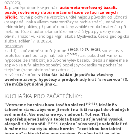
07/2025),
3.
pravděpodobně se jedná o
autometamorfovaný bazalt,
později ovlivněný slabší metamorfózou ve facii zelených
břidlic
; rovné plochy na vzorcích určitě nejsou původní odlučností
(ta vypadá jinak a vlivem metamorfózy se rychle ztrácí), jedná se o
tektonické pukliny, případně o pukliny vzniklé redukcí materiálu při
metamorfóze či autometamorfóze minerálů typu pyroxeny nebo
olivín... (názor vulkanologa Mgr. Jakuba Myslivečka, Česká geologická
služba, sdělení 7. 8. 2025),
poznámky
:
(10-25, 10-27, 10-28)
k ad 1). tj. původně sopečný popel
; souvislost s
(10-26)
protolitem amfibolitu je nabíledni
(tzn. pokud setrváme na
hypotéze, že amfibolit je původně výlev bazaltu, třeba z nějaké malé
sopky :-) a tufy jakožto sopečný popel (pyroklastikum) pochází ze
stejného (nebo obdobného) zdroje...),
ke všem názorům:
v této fázi bádání je potřeba všechny
uvedené závěry, hypotézy a předpoklady brát "s rezervou" (!),
vše může být úplně jinak...
KUCHAŘKA PRO ZAČÁTEČNÍKY:
(10-13)
"Vezmeme horninu bazaltového složení
, ideálně v
takovém stavu, abychom ji mohli nalít či nacpat do vhodných
sedimentů. Vše necháme vychladnout. Toť vše. Tlak
nepotřebujeme žádný a teplota bazaltu ať je velmi vysoká,
(10-20)
alespoň tisíc stupňů!
Teplotní působení je veledůležité.
A máme tu - na styku obou hornin - "exotickou kontaktní
horninu" o které toho moc nevíme. Co nám totiž po jejím