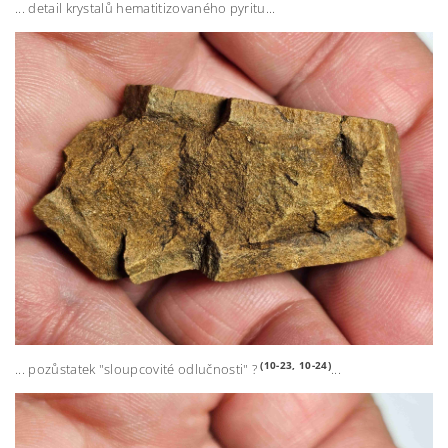
... detail krystalů hematitizovaného pyritu...
(10-23, 10-24)
... pozůstatek "sloupcovité odlučnosti" ?
...