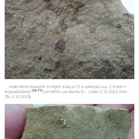
... makrofoto tmavých zrnitých inkluzí (?) o velikosti cca 2-3 mm =
(10-11)
krystaloblasty
(zrnitého cordieritu?)... (sběr 2.10.2023, foto
ZN, 3.10.2023)