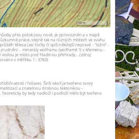
 můstky přes potok jsou nové, je zprovozněn a v mapě
 průzkumné práce, stejně tak na různých místech ve svahu
ůběh tělesa (asi čočky či spíš někdejší nepravé - "ložní" -
ez zrudnění - minerály wolframu (wolframit ?) v křemenu -
lí vodou je místo pod hladinou přehrady... (zdroj:
ováno v měřítku 1 : 3780)
dličnatosti / foliace). Širší okolí je tvořeno svory
gmatitizací a znatelnou drobnou tektonikou -
 Teoreticky by tedy nadloží i podloží mělo být tvořeno