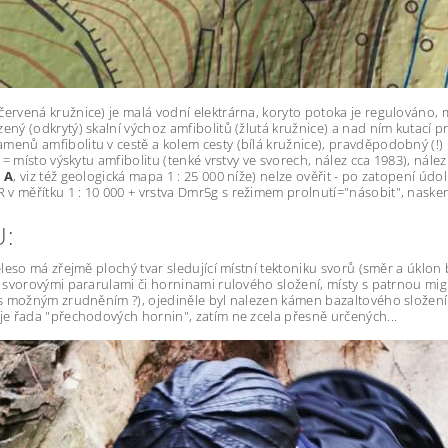
červená kružnice) je malá vodní elektrárna, koryto potoka je regulováno,
zený (odkrytý) skalní výchoz amfibolitů (žlutá kružnice) a nad ním kutací
enů amfibolitu v cestě a kolem cesty (bílá kružnice), pravděpodobný (!) pr
sa = místo výskytu amfibolitu (tenké vrstvy ve svorech, nález cca 1983), nál
o
A
, viz též geologická mapa 1 : 25 000 níže) nelze ověřit - po zatopení údo
v měřítku 1 : 10 000 + vrstva Dmr5g s režimem prolnutí="násobit", nasken
U:
leso má zřejmě plochý tvar sledující místní tektoniku svorů (směr a úklon bři
až svorovými pararulami či horninami rulového složení, místy s patrnou mi
 (s možným zrudněním ?), ojediněle byl nalezen kámen bazaltového složení.
uje řada "přechodových hornin", zatím ne zcela přesně určených...