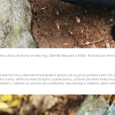
kou dobu trvat (na snímku Ing. Zdeněk Nepustil a RNDr. Richard Jan Hon
tá hornina všesměrné kompaktní textury se na první pohled velmi liší o
 svory, většinou kvarcitickými s páskovanou, plošně paralelní texturou) 
 dotek"), některé se svorům ani amfibolitu nepodobají a některé zatím ne