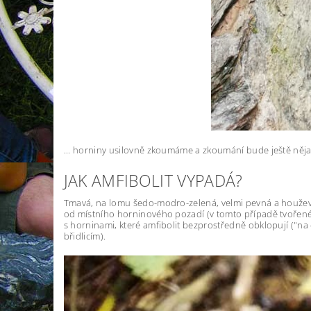
... horniny usilovně zkoumáme a zkoumání bude ještě něja
JAK AMFIBOLIT VYPADÁ?
Tmavá, na lomu šedo-modro-zelená, velmi pevná a houževna
od místního horninového pozadí (v tomto případě tvořeného
s horninami, které amfibolit bezprostředně obklopují ("na
břidlicím).