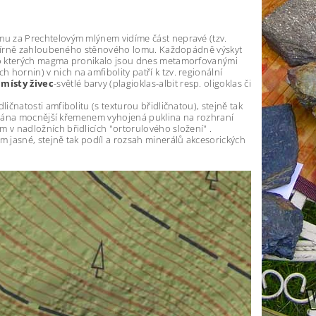
omu za Prechtelovým mlýnem vidíme část nepravé (tzv.
 mírně zahloubeného stěnového lomu. Každopádně výskyt
, do kterých magma pronikalo jsou dnes metamorfovanými
hornin) v nich na amfibolity patří k tzv. regionální
,
místy živec
-světlé barvy (plagioklas-albit resp. oligoklas či
ičnatosti amfibolitu (s texturou břidličnatou), stejně tak
fikována mocnější křemenem vyhojená puklina na rozhraní
 v nadložních břidlicích "ortorulového složení" .
m jasné, stejně tak podíl a rozsah minerálů akcesorických