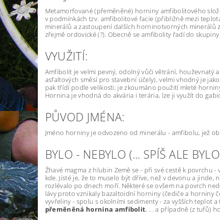
Metamorfované (přeměněné) horniny amfibolitového složení
v podmínkách tzv. amfibolitové facie (přibližně mezi teplot
minerálů a zastoupení dalších horninotvorných minerálů 
zřejmě ordovické (?). Obecně se amfibolity řadí do skupiny
VYUŽITÍ:
Amfibolit je velmi pevný, odolný vůči větrání, houževnatý
asfaltových směsí pro stavební účely), velmi vhodný je jako 
pak třídí podle velikosti; je zkoumáno použití mleté hornin
Hornina je vhodná do akvária i terária, lze ji využít do ga
PŮVOD JMÉNA:
Jméno horniny je odvozeno od minerálu - amfibolu, jež ob
BYLO - NEBYLO (... SPÍŠ ALE BYL
Žhavé magma z hlubin Země se - při své cestě k povrchu - v
kde. Jisté je, že to muselo být dříve, než v devonu a jinde
rozlévalo po dnech moří. Některé se ovšem na povrch ned
lávy proto vznikaly bazaltoidní horniny (čediče a horniny 
vyvřeliny - spolu s okolními sedimenty - za vyšších teplot
přeměněná hornina amfibolit
, ... a případně (z tufů)