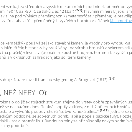
 vznikají za středních a vyšších metamorfních podmínek, přeměnou vyvřelý
(2-1)
ami 450 °C až 750 °C za tlaků 2 až 12 kbar)
; hlavními minerály jsou: a
závisí na podmínkách přeměny; vznik (metamorfóza / přeměna) je pravděp
 tzv. "metabazitů" - přeměněných vyvřelých hornin (viz článek
Metamorfov
 a celkem těžký - používá se jako stavební kámen, je vhodný pro výrobu k
silniční štěrk; historicky byl využívány i na výrobu brousků a sekeromlatů (n
y (na prášek) v lesnictví (pomalu rozpustné hnojivo); horninu lze využít i
bionů a v okrasných zahradách jako solitérní kameny.
(2-9)
sahuje. Název zavedl francouzský geolog A. Brogniart (1813)
.
O, NEŽ NEBYLO):
těsnalo do již existujících struktur, zřejmě do vrstev dobře zpevněných us
, než se nacházíme dnes. Tenkrát soptily vulkány, z nichž při erupcích vyt
(2-12)
ostalo a vytvořilo podpovrchová "subvulkanická tělesa"
. Jednalo se
čedičům podobné, ze sopečných bomb, lapil a popela bazické tufy). Později 
 a tlaků - zcela proměnilo. Původní horniny se přizpůsobily novým podmínká
 horniny podobné.