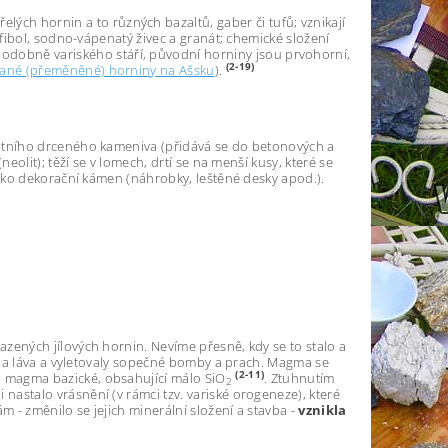
ch hornin a to různých bazaltů, gaber či tufů; vznikají
mfibol, sodno-vápenatý živec a granát; chemické složení
odobně variského stáří, původní horniny jsou prvohorní,
(2-19)
ané (přeměněné) horniny na Ašsku
).
valitního drceného kameniva (přidává se do betonových a
eolit); těží se v lomech, drtí se na menší kusy, které se
 jako dekorační kámen (náhrobky, leštěné desky apod.).
azených jílových hornin. Nevíme přesně, kdy se to stalo a
ékala láva a vyletovaly sopečné bomby a prach. Magma se
(2-11)
 o magma bazické, obsahující málo SiO
. Ztuhnutím
2
nastalo vrásnění (v rámci tzv. variské orogeneze), které
m - změnilo se jejich minerální složení a stavba -
vznikla