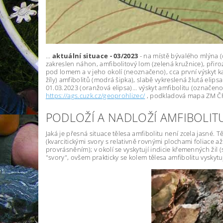
...
aktuální situace - 03/2023
- na místě bývalého mlýna (
zakreslen náhon, amfibolitový lom (zelená kružnice), přiro
pod lomem a v jeho okolí (neoznačeno), cca první výskyt kam
žíly) amfibolitů (modrá šipka), slabě vykreslená žlutá elip
01.03.2023 (oranžová elipsa)... výskyt amfibolitu (označen
https://ags.cuzk.cz/geoprohlizec/
, podkladová mapa ZM ČR 
PODLOŽÍ A NADLOŽÍ AMFIBOLIT
Jaká je přesná situace tělesa amfibolitu není zcela jasné. Tě
(kvarcitickými svory s relativně rovnými plochami foliace 
provrásněním); v okolí se vyskytují indicie křemenných žil
"svory", ovšem prakticky se kolem tělesa amfibolitu vyskyt