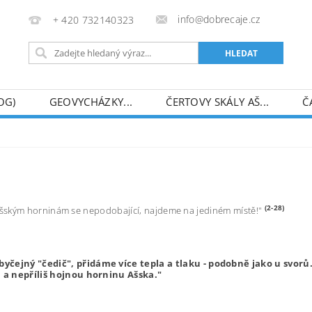
info@dobrecaje.cz
+ 420 732140323
OG)
GEOVYCHÁZKY...
ČERTOVY SKÁLY AŠ...
Č
ECEDY)
FINANČNÍ DAR
MAPA SERVERU
(2-28)
ašským horninám se nepodobající, najdeme na jediném místě!"
čejný "čedič", přidáme více tepla a tlaku - podobně jako u svorů.
 a nepříliš hojnou horninu Ašska."