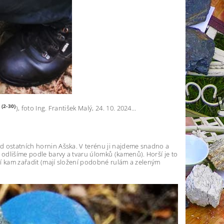
(2-30)
s
), foto Ing. František Malý, 24. 10. 2024...
d ostatních hornin Ašska. V terénu ji najdeme snadno a
odlišíme podle barvy a tvaru úlomků (kamenů). Horší je to
ní kam zařadit (mají složení podobné rulám a zeleným