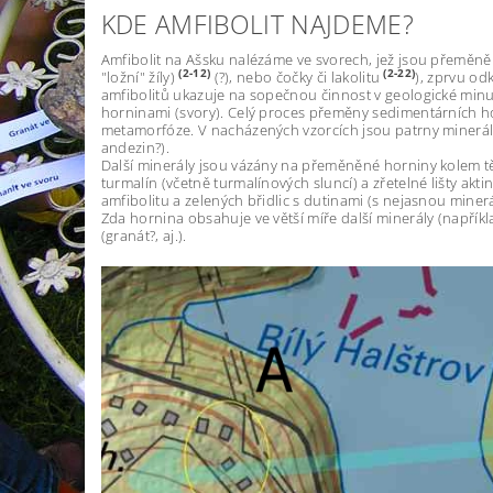
KDE AMFIBOLIT NAJDEME?
Amfibolit na Ašsku nalézáme ve svorech, jež jsou přeměně
(2-12)
(2-22)
"ložní" žíly)
(?), nebo čočky či lakolitu
), zprvu o
amfibolitů ukazuje na sopečnou činnost v geologické minu
horninami (svory). Celý proces přeměny sedimentárních horn
metamorfóze. V nacházených vzorcích jsou patrny minerál
andezin?).
Další minerály jsou vázány na přeměněné horniny kolem těles
turmalín (včetně turmalínových sluncí) a zřetelné lišty ak
amfibolitu a zelených břidlic s dutinami (s nejasnou miner
Zda hornina obsahuje ve větší míře další minerály (napříkl
(granát?, aj.).