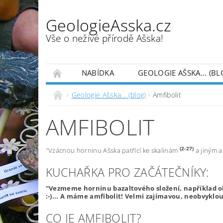
GeologieAsska.cz
Vše o neživé přírodě Ašska!
NABÍDKA
GEOLOGIE AŠSKA... (BL
HESLÁŘ GEOLOGICKÝCH TERMÍNŮ (PODLE AB
Geologie Ašska... (blog)
Amfibolit
AMFIBOLIT
(2-27)
"Vzácnou horninu Ašska patřící ke skalinám
a jiným 
KUCHAŘKA PRO ZAČÁTEČNÍKY:
"Vezmeme horninu bazaltového složení, například oby
:-)... A máme amfibolit! Velmi zajímavou, neobvyklou
CO JE AMFIBOLIT?