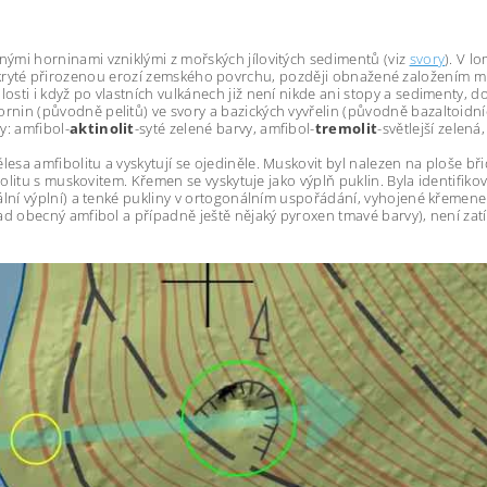
nými horninami vzniklými z mořských jílovitých sedimentů (viz
svory
). V l
dkryté přirozenou erozí zemského povrchu, později obnažené založením
losti i když po vlastních vulkánech již není nikde ani stopy a sedimenty
in (původně pelitů) ve svory a bazických vyvřelin (původně bazaltoidních 
y: amfibol-
aktinolit
-syté zelené barvy, amfibol-
tremolit
-světlejší zelená
a amfibolitu a vyskytují se ojediněle. Muskovit byl nalezen na ploše břidl
tinolitu s muskovitem. Křemen se vyskytuje jako výplň puklin. Byla identi
ální výplní) a tenké pukliny v ortogonálním uspořádání, vyhojené křemenem
ad obecný amfibol a případně ještě nějaký pyroxen tmavé barvy), není zatí