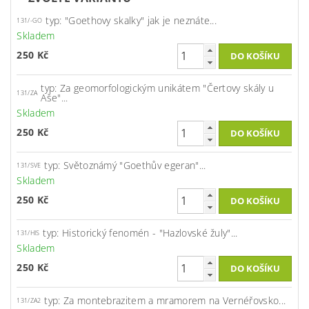
typ: "Goethovy skalky" jak je neznáte...
131/-GO
Skladem
250 Kč
typ: Za geomorfologickým unikátem "Čertovy skály u
131/ZA
Aše"...
Skladem
250 Kč
typ: Světoznámý "Goethův egeran"...
131/SVE
Skladem
250 Kč
typ: Historický fenomén - "Hazlovské žuly"...
131/HIS
Skladem
250 Kč
typ: Za montebrazitem a mramorem na Vernéřovsko...
131/ZA2