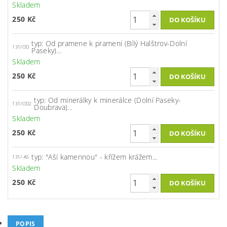
Skladem
250 Kč
typ: Od pramene k prameni (Bílý Halštrov-Dolní
131/OD
Paseky)...
Skladem
250 Kč
typ: Od minerálky k minerálce (Dolní Paseky-
131/OD2
Doubrava)...
Skladem
250 Kč
typ: "Aší kamennou" - křížem krážem...
131/-AS
Skladem
250 Kč
POPIS