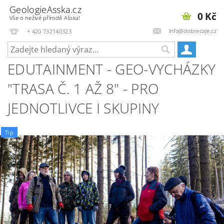
GeologieAsska.cz
0 Kč
Vše o neživé přírodě Ašska!
info@dobrecaje.cz
+ 420 732140323
EDUTAINMENT - GEO-VYCHÁZKY
"TRASA Č. 1 AŽ 8" - PRO
JEDNOTLIVCE I SKUPINY
Tip