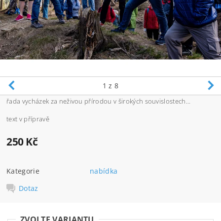
1
z 8
řada vycházek za neživou přírodou v širokých souvislostech...
text v přípravě
250 Kč
Kategorie
nabídka
Dotaz
ZVOLTE VARIANTU