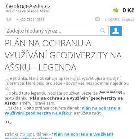
GeologieAsska.cz
0 Kč
Vše o neživé přírodě Ašska!
info@dobrecaje.cz
+ 420 732140323
PLÁN NA OCHRANU A
VYUŽÍVÁNÍ GEODIVERZITY NA
AŠSKU - LEGENDA
... je stránka, která obsahuje upřesňující, vysvětlující a studijní
informace, které píšu pro sebe - abych vše nezapomněl najednou
:-),
(horní indexy)
... pokud tuto legendu hodláte používat, vězte, že
v
textu článku "
Plán na ochranu a využívání geodiverzity na
Ašsku
" směřují právě sem,
... takže si k této stránce otevřete článek "
Plán na ochranu a
využívání geodiverzity na Ašsku
" a můžete začít...
(
1)
x
stránka ("
blog
"), článek -
"
Plán na ochranu a využívání
geodiverzity na Ašsku
"