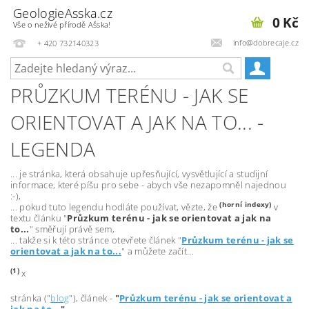
GeologieAsska.cz
0 Kč
Vše o neživé přírodě Ašska!
info@dobrecaje.cz
+ 420 732140323
PRŮZKUM TERÉNU - JAK SE
ORIENTOVAT A JAK NA TO... -
LEGENDA
... je stránka, která obsahuje upřesňující, vysvětlující a studijní
informace, které píšu pro sebe - abych vše nezapomněl najednou
:-),
(horní indexy)
... pokud tuto legendu hodláte používat, vězte, že
v
textu článku "
Průzkum terénu - jak se orientovat a jak na
to...
" směřují právě sem,
... takže si k této stránce otevřete článek "
Průzkum terénu - jak se
orientovat a jak na to...
" a můžete začít...
(
1)
x
stránka ("
blog
"), článek -
"
Průzkum terénu - jak se orientovat a
jak na to...
"