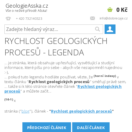
GeologieAsska.cz
0 Kč
Vše o neživé přírodě Ašska!
info@dobrecaje.cz
+ 420 732140323
RYCHLOST GEOLOGICKÝCH
PROCESŮ - LEGENDA
... je stránka, která obsahuje upřesňující, vysvětlující a studijní
informace, které píšu pro sebe - abych vše nezapomněl najednou
:-),
(horní indexy)
... pokud tuto legendu hodláte používat, vězte, že
v
textu článku "
Rychlost geologických procesů
" směřují právě sem,
... takže si k této stránce otevřete článek "
Rychlost geologických
procesů
" a můžete začít...
(16-
1)
x
stránka ("
blog
"), článek -
"
Rychlost geologických procesů
"
PŘEDCHOZÍ ČLÁNEK
DALŠÍ ČLÁNEK