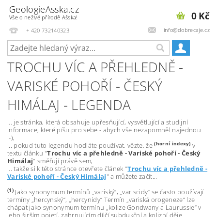
GeologieAsska.cz
0 Kč
Vše o neživé přírodě Ašska!
info@dobrecaje.cz
+ 420 732140323
TROCHU VÍC A PŘEHLEDNĚ -
VARISKÉ POHOŘÍ - ČESKÝ
HIMÁLAJ - LEGENDA
... je stránka, která obsahuje upřesňující, vysvětlující a studijní
informace, které píšu pro sebe - abych vše nezapomněl najednou
:-),
(horní indexy)
... pokud tuto legendu hodláte používat, vězte, že
v
textu článku "
Trochu víc a přehledně - Variské pohoří - Český
Himálaj
" směřují právě sem,
... takže si k této stránce otevřete článek "
Trochu víc a přehledně -
Variské pohoří - Český Himálaj
" a můžete začít...
(1)
Jako synonymum termínů „variský“, „variscidy“ se často používají
termíny „hercynský“, „hercynidy“ Termín „variská orogeneze“ lze
chápat jako synonymum termínu „kolize Gondwany a Laurussie“ v
jeho širším pojetí, zahrnujícím dílčí subdukční a kolizní děje