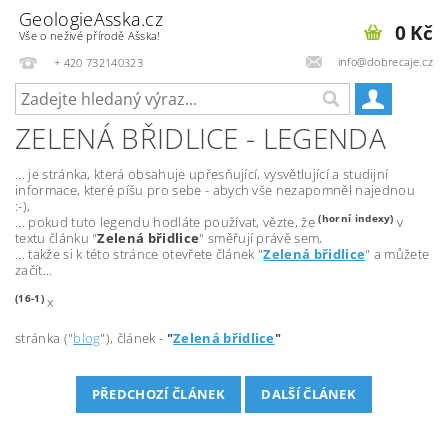
GeologieAsska.cz
0 Kč
Vše o neživé přírodě Ašska!
info@dobrecaje.cz
+ 420 732140323
ZELENÁ BŘIDLICE - LEGENDA
... je stránka, která obsahuje upřesňující, vysvětlující a studijní
informace, které píšu pro sebe - abych vše nezapomněl najednou
:-),
(horní indexy)
... pokud tuto legendu hodláte používat, vězte, že
v
textu článku "
Zelená břidlice
" směřují právě sem,
... takže si k této stránce otevřete článek "
Zelená břidlice
" a můžete
začít...
(16-
1)
x
stránka ("
blog
"), článek -
"
Zelená břidlice
"
PŘEDCHOZÍ ČLÁNEK
DALŠÍ ČLÁNEK