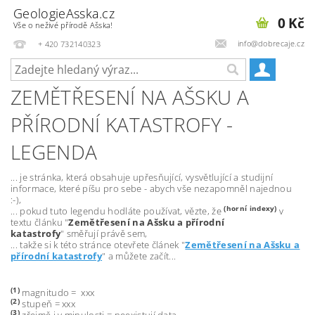
GeologieAsska.cz
0 Kč
Vše o neživé přírodě Ašska!
info@dobrecaje.cz
+ 420 732140323
ZEMĚTŘESENÍ NA AŠSKU A
PŘÍRODNÍ KATASTROFY -
LEGENDA
... je stránka, která obsahuje upřesňující, vysvětlující a studijní
informace, které píšu pro sebe - abych vše nezapomněl najednou
:-),
(horní indexy)
... pokud tuto legendu hodláte používat, vězte, že
v
textu článku "
Zemětřesení na Ašsku a přírodní
katastrofy
" směřují právě sem,
... takže si k této stránce otevřete článek "
Zemětřesení na Ašsku a
přírodní katastrofy
" a můžete začít...
(1)
magnitudo = xxx
(2)
stupeň = xxx
(3)
zřejmě i v minulosti = neexistují data