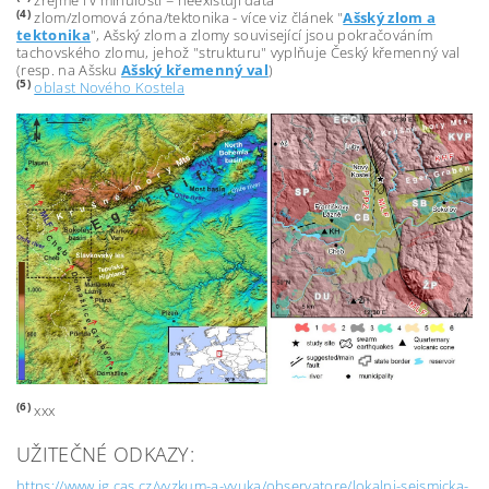
(4)
zlom/zlomová zóna/tektonika - více viz článek "
Ašský zlom a
tektonika
", Ašský zlom a zlomy související jsou pokračováním
tachovského zlomu, jehož "strukturu" vyplňuje Český křemenný val
(resp. na Ašsku
Ašský křemenný val
)
(5)
oblast Nového Kostela
(6)
xxx
UŽITEČNÉ ODKAZY:
https://www.ig.cas.cz/vyzkum-a-vyuka/observatore/lokalni-seismicka-