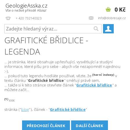
GeologieAsska.cz
0 Kč
Vše o neživé přírodě Ašska!
info@dobrecaje.cz
+ 420 732140323
GRAFITICKÉ BŘIDLICE -
LEGENDA
... je stránka, která obsahuje upřesňující, vysvětlující a studijní
informace, které píšu pro sebe - abych vše nezapomněl najednou
:-),
(horní indexy)
... pokud tuto legendu hodláte používat, vězte, že
v
textu článku "
Grafitické břidlice
" směřují právě sem,
... takže si k této stránce otevřete článek "
Grafitické břidlice
" a
můžete začít...
(1)
xxx
stránka ("
blog
"), článek - "
Grafitické břidlice
"
PŘEDCHOZÍ ČLÁNEK
DALŠÍ ČLÁNEK