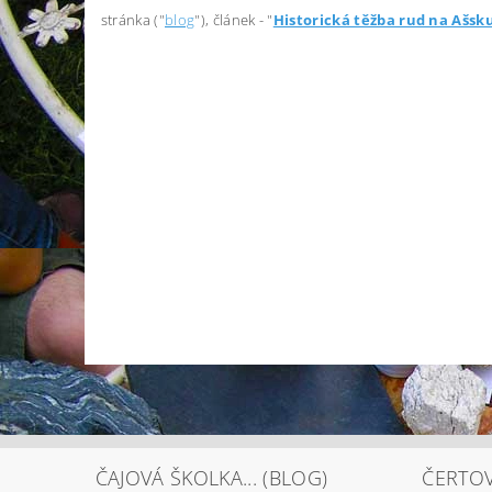
stránka ("
blog
"), článek - "
Historická těžba rud na Ašsku
ČAJOVÁ ŠKOLKA... (BLOG)
ČERTOV