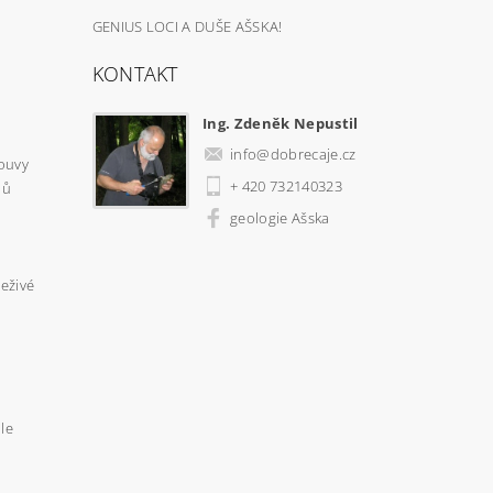
GENIUS LOCI A DUŠE AŠSKA!
KONTAKT
Ing. Zdeněk Nepustil
info
@
dobrecaje.cz
ouvy
+ 420 732140323
jů
geologie Ašska
neživé
le