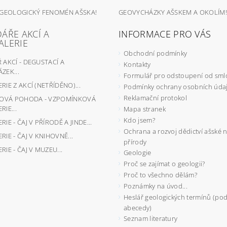
 GEOLOGICKÝ FENOMÉN AŠSKA!
GEOVYCHÁZKY AŠSKEM A OKOLÍM!
ÁŘE AKCÍ A
INFORMACE PRO VÁS
ALERIE
Obchodní podmínky
AKCÍ - DEGUSTACÍ A
Kontakty
ZEK...
Formulář pro odstoupení od sml
IE Z AKCÍ (NETŘÍDĚNO)...
Podmínky ochrany osobních úda
Reklamační protokol
JOVÁ POHODA - VZPOMÍNKOVÁ
IE...
Mapa stranek
Kdo jsem?
IE - ČAJ V PŘÍRODĚ A JINDE...
Ochrana a rozvoj dědictví ašské 
IE - ČAJ V KNIHOVNĚ...
přírody
IE - ČAJ V MUZEU...
Geologie
Proč se zajímat o geologii?
Proč to všechno dělám?
Poznámky na úvod...
Heslář geologických termínů (pod
abecedy)
Seznam literatury