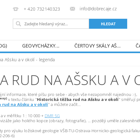
info@dobrecaje.cz
+ 420 732140323
OG)
GEOVYCHÁZKY...
ČERTOVY SKÁLY AŠ...
Č
ECEDY)
FINANČNÍ DAR
MAPA SERVERU
na Ašsku a v okolí - legenda
A RUD NA AŠSKU A V 
tudijní informace, které píšu pro sebe - abych vše nezapomněl najednou :-),
dexy)
v textu článku "
Historická těžba rud na Ašsku a v okolí
" směřují p
 rud na Ašsku a v okolí
" a můžete začít...
a v měřítku 1 : 10 000 +
DMR 5G
vizáže jako holého kopce (obrazy, fotografie), ... později uměle zalesněné
y pro výuku ložiskové geologie VŠB-TU-Ostrava-Hornicko-geologická fakulta -
2-206-6)