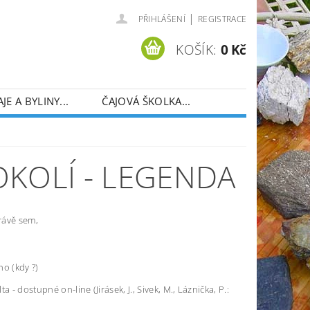
|
PŘIHLÁŠENÍ
REGISTRACE
KOŠÍK:
0 Kč
AJE A BYLINY...
ČAJOVÁ ŠKOLKA...
OKOLÍ - LEGENDA
rávě sem,
ho (kdy ?)
 dostupné on-line (Jirásek, J., Sivek, M., Láznička, P.: