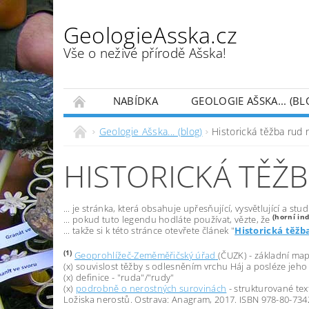
GeologieAsska.cz
Vše o neživé přírodě Ašska!
NABÍDKA
GEOLOGIE AŠSKA... (BL
HESLÁŘ GEOLOGICKÝCH TERMÍNŮ (PODLE AB
Geologie Ašska... (blog)
Historická těžba rud 
HISTORICKÁ TĚŽB
... je stránka, která obsahuje upřesňující, vysvětlující a s
(horní in
... pokud tuto legendu hodláte používat, vězte, že
... takže si k této stránce otevřete článek "
Historická těžba
(1)
Geoprohlížeč-Zeměměřičský úřad
(ČUZK) - základní map
(x) souvislost těžby s odlesněním vrchu Háj a posléze jeho 
(x) definice - "ruda"/"rudy"
(x)
podrobně o nerostných surovinách
- strukturované text
Ložiska nerostů. Ostrava: Anagram, 2017. ISBN 978-80-734