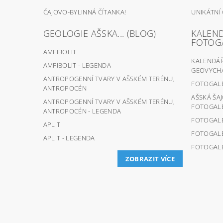
ČAJOVO-BYLINNÁ ČÍTANKA!
UNIKÁTNÍ
GEOLOGIE AŠSKA... (BLOG)
KALEND
FOTOG
AMFIBOLIT
KALENDÁŘ 
AMFIBOLIT - LEGENDA
GEOVYCHÁ
ANTROPOGENNÍ TVARY V AŠSKÉM TERÉNU,
FOTOGALER
ANTROPOCÉN
AŠSKÁ ŠA
ANTROPOGENNÍ TVARY V AŠSKÉM TERÉNU,
FOTOGALER
ANTROPOCÉN - LEGENDA
FOTOGALER
APLIT
FOTOGALER
APLIT - LEGENDA
FOTOGALER
ZOBRAZIT VÍCE